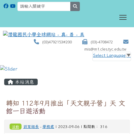
search
To
(03)4792153#200
(03)-4708472
mis@m1.cles.tyc.edu.tw
Select Language
▼
:::
本站消息
轉知 112年9月推出「天文親子營」天 文
館一日遊活動
活動
訓育組長
-
學務處
| 2023-09-06 | 點閱數： 316