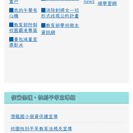
蓄戶
news
順學習網
■
我的午餐有
■
消除對婦女一切
心機
形式歧視公約計畫
■
教育部防制
■
教育部學校衛生
校園霸凌專區
資訊網
■
書包減重宣
導影片
:::
個資保護、性別平等宣導網
潛龍國小個資保護宣導
校園性別平等教育法規及宣導