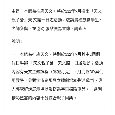
主旨：本館為推廣天文，將於
年
月推出「天文
112
9
親子營」天
文館一日遊活動，敬請貴校鼓勵學生、
老師參與，並協助
張貼廣為宣傳，請查照。
說明：
一、本館為推廣天文，特別於
年
月其中
個例
112
9
2
假日舉辦
「天文親子營」天文館一日遊活動；活動
內容有天文主題課程（認識月亮）、月亮盤
與使
DIY
用教學、參觀宇宙劇場與立體劇場
影片欣賞、專
3D
人導覽解說展示場以及搭乘宇宙探險車等，一系列
精彩豐富的內容十分適合親子同樂。