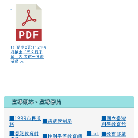
1) (簡章2頁)112年9
月推出「天文親子
營」天 文館一日遊
活動.pdf
宣導網站、宣導影片
■1999市民服
■
國立臺灣
■
疾病管制局
務
科學教育館
■
潛龍教育儲
■
icrt
■
教育部筆
■
性別平等教育網