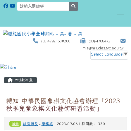
search
To
(03)4792153#200
(03)-4708472
mis@m1.cles.tyc.edu.tw
Select Language
▼
:::
本站消息
轉知 中華民國象棋文化協會辦理「2023
秋季兒童象棋文化藝術研習活動」
活動
訓育組長
-
學務處
| 2023-09-06 | 點閱數： 330