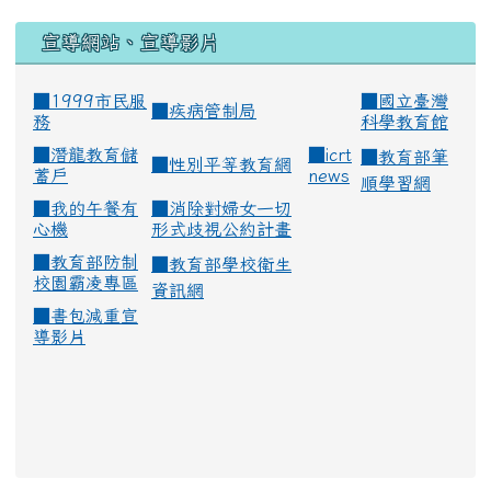
宣導網站、宣導影片
■1999市民服
■
國立臺灣
■
疾病管制局
務
科學教育館
■
潛龍教育儲
■
icrt
■
教育部筆
■
性別平等教育網
蓄戶
news
順學習網
■
我的午餐有
■
消除對婦女一切
心機
形式歧視公約計畫
■
教育部防制
■
教育部學校衛生
校園霸凌專區
資訊網
■
書包減重宣
導影片