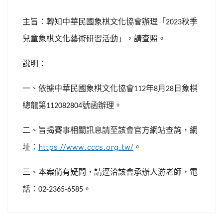
主旨：轉知中華民國象棋文化協會辦理「
秋季
2023
兒童象棋文化藝術研習活動」，請查照。
說明：
一、依據中華民國象棋文化協會
年
月
日象棋
112
8
28
總龍第
號函辦理。
112082804
二、旨揭賽事相關訊息請至該會官方網站查詢，網
址：
https://www.cccs.org.tw/
。
三、本案倘有疑問，請逕洽該會承辦人游老師，電
話：
。
02-2365-6585