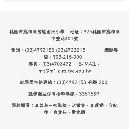
桃園市龍潭區潛龍國民小學 地址：325桃園市龍潭區
中豐路401號
電話：(03)4792153 (03)2723015 網路專
線：903-215-000
傳真：(03)4708472 E- MAIL：
mis@m1.cles.tyc.edu.tw
就學零拒絶專線：(03)4792153 分機 200
就學權益保障檢舉專線：3351589
學校願景：真善美－知勤儉、活讀書、喜運動、守紀
律、負責任、愛家園