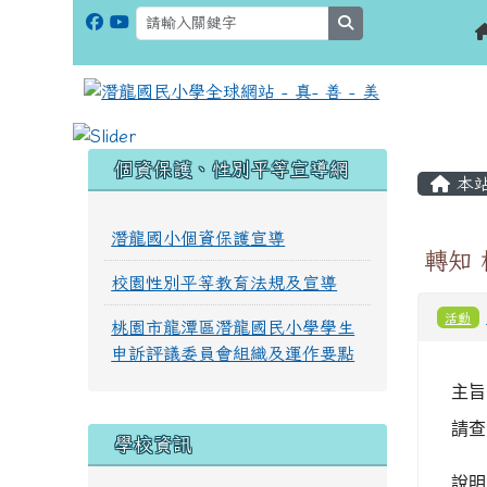
search
:::
:::
個資保護、性別平等宣導網
本
潛龍國小個資保護宣導
轉知
校園性別平等教育法規及宣導
活動
桃園市龍潭區潛龍國民小學學生
申訴評議委員會組織及運作要點
主旨
請查
學校資訊
說明