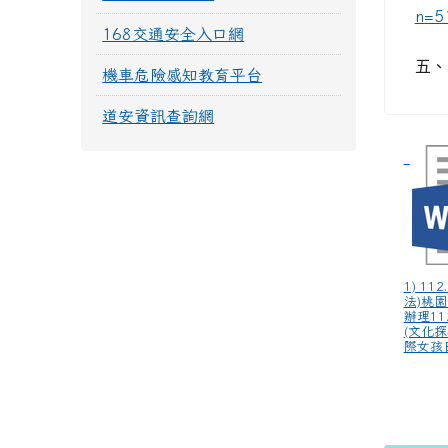
n=5
168交通安全入口網
五、
機車危險感知教育平台
道安資訊查詢網
1) 112
法)桃
辦理1
(文化
際女孩日