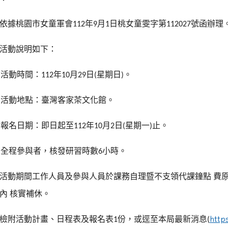
依據桃園市女童軍會
年
月
日桃女童雯字第
號函辦理
112
9
1
112027
活動說明如下：
活動時間：
年
月
日
星期日
。
)
112
10
29
(
)
活動地點：臺灣客家茶文化館。
)
報名日期：即日起至
年
月
日
星期一
止。
)
112
10
2
(
)
全程參與者，核發研習時數
小時。
)
6
活動期間工作人員及參與人員於課務自理暨不支領代課鐘點
費
內
核實補休。
檢附活動計畫、日程表及報名表
份，或逕至本局最新消息
http
1
(