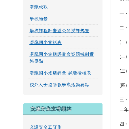
潛龍校歌
一、
學校願景
二、
學校課程計畫暨公開授課規畫
一
潛龍國小電話表
(
潛龍國小定期評量命審題機制實
二
(
施要點
三
(
潛龍國小定期評量 試題檢核表
校外人士協助教學或活動要點
四
(
三、
交通安全宣導網站
二年
四、
交通安全五守則