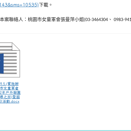
143&sms=10535)
下載。
本案聯絡人：桃園市女童軍會張曼萍小姐
、
(03-3464304
0983-941
.9.5.(實施辦
園市女童軍會
12年戶外聯團
探尋之旅)暨國
活動.docx