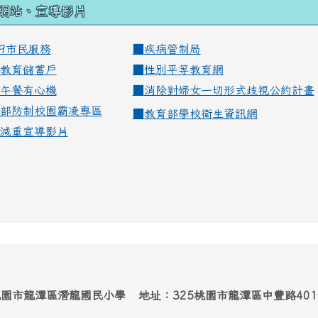
網站、宣導影片
99市民服務
■
疾病管制局
教育儲蓄戶
■
性別平等教育網
午餐有心機
■
消除對婦女一切形式歧視公約計畫
部防制校園霸凌專區
■
教育部學校衛生資訊網
減重宣導影片
園市龍潭區潛龍國民小學 地址：325桃園市龍潭區中豐路40