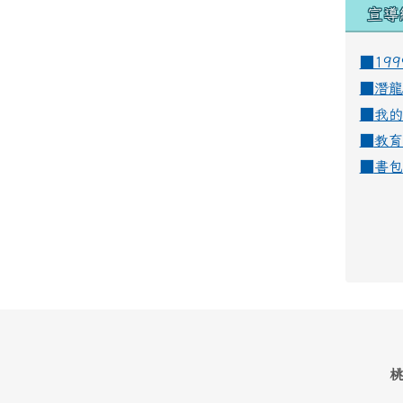
宣導
■19
■
潛龍
■
我的
■
教育
■
書包
桃