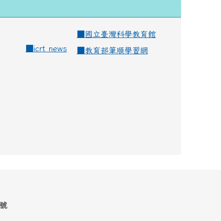
■
國立臺灣科學教育館
■
icrt news
■
教育部筆順學習網
1號