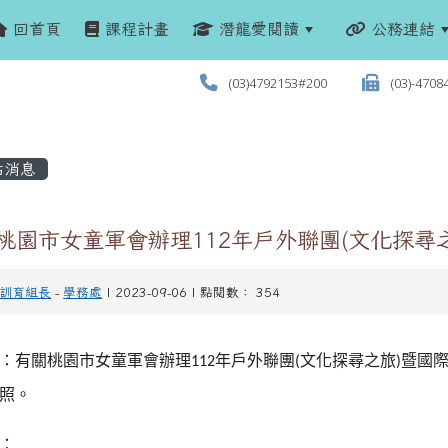
回首頁
課程計畫
潛龍愛閱讀
公務連結
(03)4792153#200
(03)-4708
站消息
 桃園市女童軍會辦理112年戶外聯團(文化探尋
訓育組長
-
學務處
| 2023-09-06 | 點閱數： 354
：有關桃園市女童軍會辦理
年戶外聯團
文化探尋之旅
暨國
112
(
)
照。
：