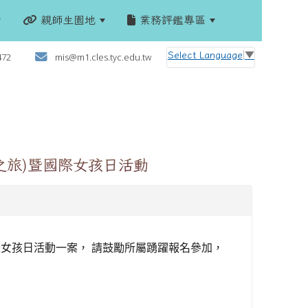
親師生園地
業務評鑑專區
:::
Select Language
▼
472
mis@m1.cles.tyc.edu.tw
之旅)暨國際女孩日活動
際女孩日活動一案，
請鼓勵所屬踴躍報名參加，