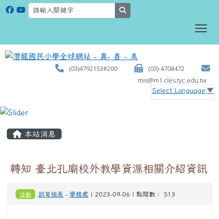
search
To
(03)4792153#200
(03)-4708472
mis@m1.cles.tyc.edu.tw
Select Language
▼
:::
本站消息
轉知 臺北孔廟校外教學資源相關介紹資訊
活動
訓育組長
-
學務處
| 2023-09-06 | 點閱數： 513