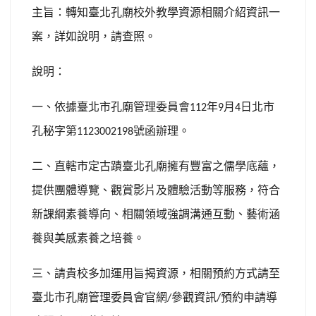
主旨：轉知臺北孔廟校外教學資源相關介紹資訊一
案，詳如說明，請查照。
說明：
一、依據臺北市孔廟管理委員會
年
月
日北市
112
9
4
孔秘字第
號函辦理。
1123002198
二、直轄市定古蹟臺北孔廟擁有豐富之儒學底蘊，
提供團體導覽、觀賞影片及體驗活動等服務，符合
新課綱素養導向、相關領域強調溝通互動、藝術涵
養與美感素養之培養。
三、請貴校多加運用旨揭資源，相關預約方式請至
臺北市孔廟管理委員會官網
參觀資訊
預約申請導
/
/