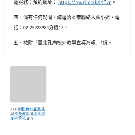
覽服務；預約網址：
https://reurl.cc/kX4Evn
。
四、倘有任何疑問，請逕洽本案聯絡人蘇小姐，電
話：
分機
。
02-25923934
17
五、檢附「臺北孔廟校外教學宣導海報」
份。
1
1) (海報)轉知臺北孔
廟校外教學資源相關
介紹資訊.jpg