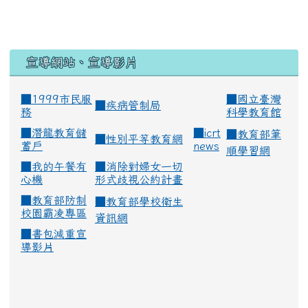
宣導網站、宣導影片
■1999市民服
■
國立臺灣
■
疾病管制局
務
科學教育館
■
潛龍教育儲
■
icrt
■
教育部筆
■
性別平等教育網
蓄戶
news
順學習網
■
我的午餐有
■
消除對婦女一切
心機
形式歧視公約計畫
■
教育部防制
■
教育部學校衛生
校園霸凌專區
資訊網
■
書包減重宣
導影片