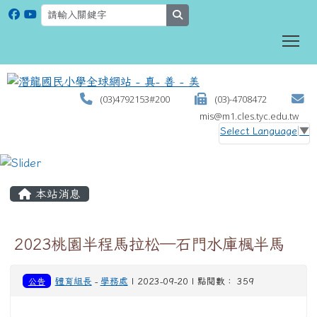
search
To
(03)4792153#200
(03)-4708472
mis@m1.cles.tyc.edu.tw
Select Language
▼
:::
本站消息
2023桃園半程馬拉松─石門水庫楓半馬
公告
體育組長
-
學務處
| 2023-09-20 | 點閱數： 359