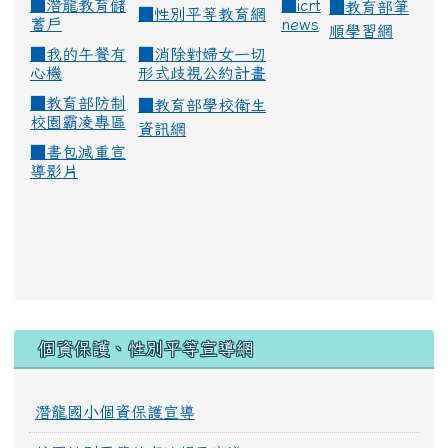
■
潛龍教育儲
■
icrt
■
教育部筆
■
性別平等教育網
蓄戶
news
順學習網
■
我的午餐有
■
消除對婦女一切
心機
形式歧視公約計畫
■
教育部防制
■
教育部學校衛生
校園霸凌專區
資訊網
■
書包減重宣
導影片
:::
個資保護、性別平等宣導網
潛龍國小個資保護宣導