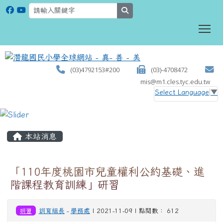
search
To
(03)4792153#200
(03)-4708472
mis@m1.cles.tyc.edu.tw
Select Language
▼
:::
本站消息
「110年度桃園市兒童權利公約基礎、進
階課程教育訓練」研習
研習
訓育組長
-
學務處
| 2021-11-09 | 點閱數： 612