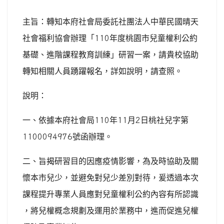
主旨：轉知本府社會局委託社團法人中華民國晴天
社會福利協會辦理「
110
年度桃園市兒童權利公約
基礎、進階課程教育訓練」研習一案，請貴校協助
轉知相關人員踴躍報名，詳如說明，請查照。
說明：
一、依據本府社會局
110
年
11
月
2
日桃社兒字第
1100094976
號函辦理。
二、旨揭研習目的因應疫情影響，為及時協助及關
懷本市兒少，並避免對兒少差別對待，爰透過本次
課程提升專業人員應對兒童權利公約內容有所認識
，將兒權概念規劃及運用於業務中，進而促進兒權