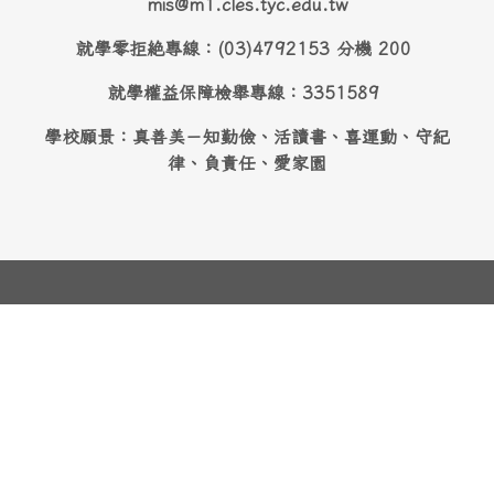
mis@m1.cles.tyc.edu.tw
就學零拒絶專線：(03)4792153 分機 200
就學權益保障檢舉專線：3351589
學校願景：真善美－知勤儉、活讀書、喜運動、守紀
律、負責任、愛家園