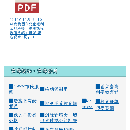
1) 110.11.3-「110
年度桃園市兒童權利
公約基礎、進階課程
教育訓練」研習-報
名簡章3頁.pdf
宣導網站、宣導影片
■1999市民服
■
國立臺灣
■
疾病管制局
務
科學教育館
■
潛龍教育儲
■
icrt
■
教育部筆
■
性別平等教育網
蓄戶
news
順學習網
■
我的午餐有
■
消除對婦女一切
心機
形式歧視公約計畫
■
教育部防制
■
教育部學校衛生