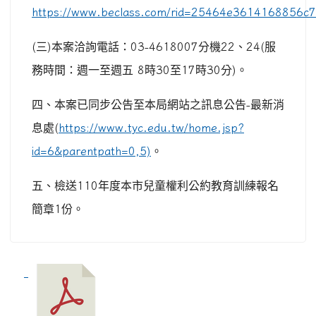
https://www.beclass.com/rid=25464e3614168856c
(
三
)
本案洽詢電話：
03-4618007
分機
22
、
24(
服
務時間：週一至週五
8
時
30
至
17
時
30
分
)
。
四、本案已同步公告至本局網站之訊息公告
-
最新消
息處
(
https://www.tyc.edu.tw/home.jsp?
id=6&parentpath=0,5)
。
五、檢送
110
年度本市兒童權利公約教育訓練報名
簡章
1
份。