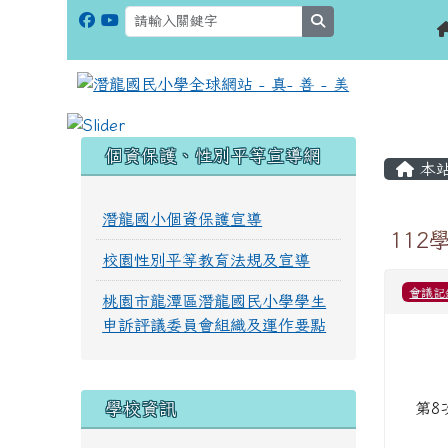
search
:::
:::
個資保護、性別平等宣導網
本
潛龍國小個資保護宣導
112
校園性別平等教育法規及宣導
會議記
桃園市龍潭區潛龍國民小學學生
申訴評議委員會組織及運作要點
學校資訊
第8