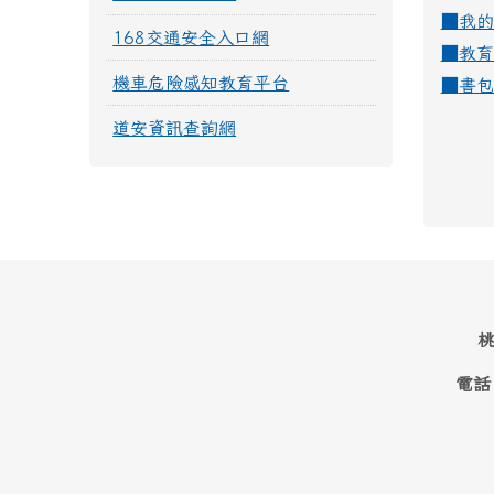
■
我的
168交通安全入口網
■
教育
機車危險感知教育平台
■
書包
道安資訊查詢網
桃
電話