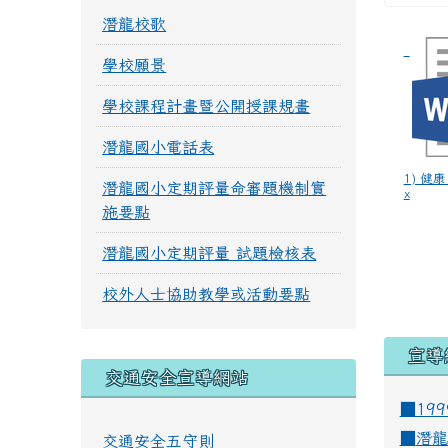
潛龍校歌
學校願景
學校課程計畫暨公開授課規畫
潛龍國小電話表
1) 健
潛龍國小定期評量命審題機制實
x
施要點
潛龍國小定期評量 試題檢核表
校外人士協助教學或活動要點
宣導
交通安全宣導網站
■19
■
潛龍
交通安全五守則