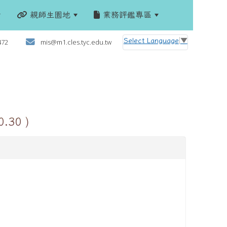
親師生園地
業務評鑑專區
:::
Select Language
▼
472
mis@m1.cles.tyc.edu.tw
30 )