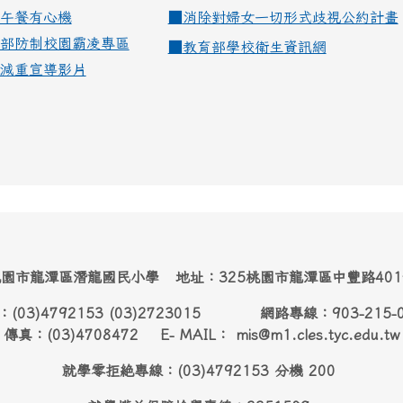
午餐有心機
■
消除對婦女一切形式歧視公約計畫
部防制校園霸凌專區
■
教育部學校衛生資訊網
減重宣導影片
園市龍潭區潛龍國民小學 地址：325桃園市龍潭區中豐路40
：(03)4792153 (03)2723015 網路專線：903-215-
傳真：(03)4708472 E- MAIL： mis@m1.cles.tyc.edu.tw
就學零拒絶專線：(03)4792153 分機 200