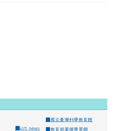
■
國立臺灣科學教育館
■
icrt news
■
教育部筆順學習網