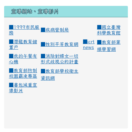
宣導網站、宣導影片
■1999市民服
■
國立臺灣
■
疾病管制局
務
科學教育館
■
潛龍教育儲
■
icrt
■
教育部筆
■
性別平等教育網
蓄戶
news
順學習網
■
我的午餐有
■
消除對婦女一切
心機
形式歧視公約計畫
■
教育部防制
■
教育部學校衛生
校園霸凌專區
資訊網
■
書包減重宣
導影片