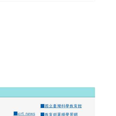
■
國立臺灣科學教育館
■
icrt news
■
教育部筆順學習網