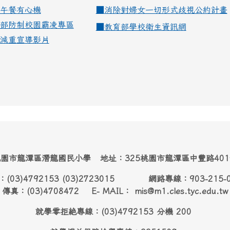
午餐有心機
■
消除對婦女一切形式歧視公約計畫
部防制校園霸凌專區
■
教育部學校衛生資訊網
減重宣導影片
園市龍潭區潛龍國民小學 地址：325桃園市龍潭區中豐路40
：(03)4792153 (03)2723015 網路專線：903-215-
傳真：(03)4708472 E- MAIL： mis@m1.cles.tyc.edu.tw
就學零拒絶專線：(03)4792153 分機 200