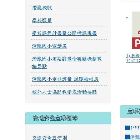
潛龍校歌
學校願景
學校課程計畫暨公開授課規畫
潛龍國小電話表
1) 教
潛龍國小定期評量命審題機制實
112112
施要點
潛龍國小定期評量 試題檢核表
校外人士協助教學或活動要點
宣導
交通安全宣導網站
■19
■
潛龍
交通安全五守則