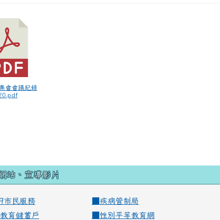
師集會會議紀錄
0.pdf
網站、宣導影片
99市民服務
■
疾病管制局
教育儲蓄戶
■
性別平等教育網