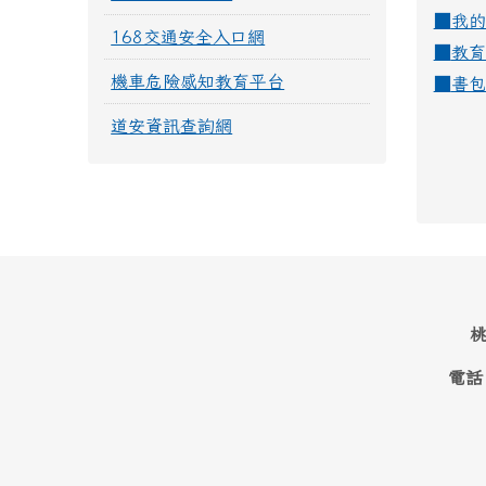
■
我的
168交通安全入口網
■
教育
機車危險感知教育平台
■
書包
道安資訊查詢網
桃
電話