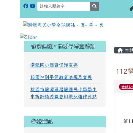
search
:::
:::
個資保護、性別平等宣導網
本
潛龍國小個資保護宣導
112
校園性別平等教育法規及宣導
會議記
桃園市龍潭區潛龍國民小學學生
申訴評議委員會組織及運作要點
學校資訊
第1