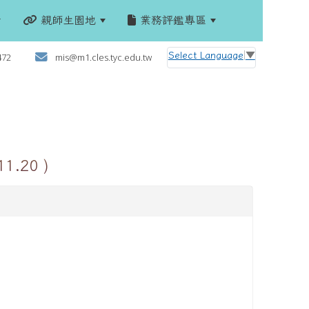
親師生園地
業務評鑑專區
:::
Select Language
▼
472
mis@m1.cles.tyc.edu.tw
.20 )