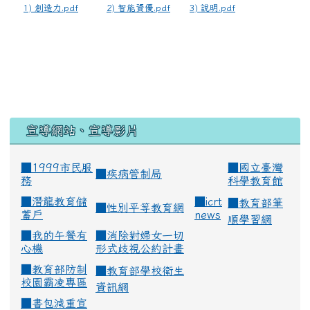
1) 創造力.pdf
2) 智能資優.pdf
3) 說明.pdf
宣導網站、宣導影片
■1999市民服
■
國立臺灣
■
疾病管制局
務
科學教育館
■
潛龍教育儲
■
icrt
■
教育部筆
■
性別平等教育網
蓄戶
news
順學習網
■
我的午餐有
■
消除對婦女一切
心機
形式歧視公約計畫
■
教育部防制
■
教育部學校衛生
校園霸凌專區
資訊網
■
書包減重宣