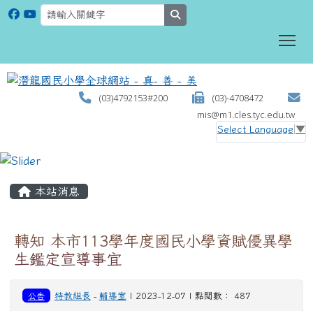
search
To
(03)4792153#200
(03)-4708472
mis@m1.cles.tyc.edu.tw
Select Language
▼
:::
本站消息
轉知 本市113學年度國民小學資賦優異學
生鑑定宣導事宜
公告
特教組長
-
輔導室
| 2023-12-07 | 點閱數： 487