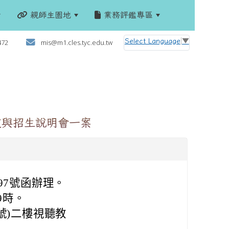
親師生園地
業務評鑑專區
:::
Select Language
▼
472
mis@m1.cles.tyc.edu.tw
定與招生說明會一案
197號函辦理。
9時。
號)二樓視聽教