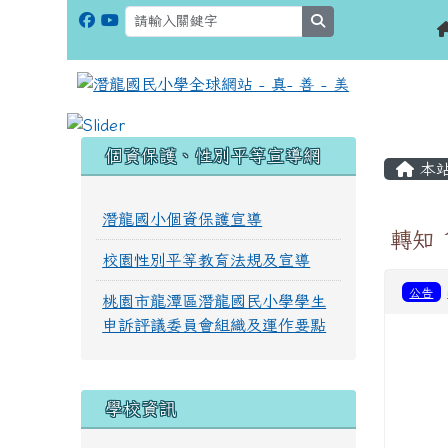
search
:::
:::
個資保護、性別平等宣導網
本
潛龍國小個資保護宣導
轉知
校園性別平等教育法規及宣導
公告
桃園市龍潭區潛龍國民小學學生
申訴評議委員會組織及運作要點
學校資訊