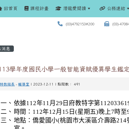
回首頁
課程計畫
潛龍愛閱讀
公務連結
(03)4792153#200
(03)-4708
站消息
 113學年度國民小學一般智能資賦優異學生鑑
特教組長
-
輔導室
| 2023-12-11 | 點閱數： 491
一、
依據112年11月29日府教特字第1120336
二、
時間：112年12月15日(星期五)晚上7時至
三、
地點：僑愛國小(桃園市大溪區介壽路214
室。