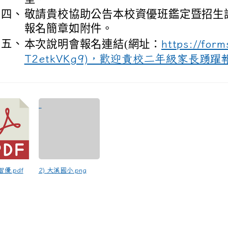
四、
敬請貴校協助公告本校資優班鑑定暨招生
報名簡章如附件。
五、
本次說明會報名連結(網址：
https://for
T2etkVKg9)，歡迎貴校二年級家長踴
3智優.pdf
2) 大溪國小.png