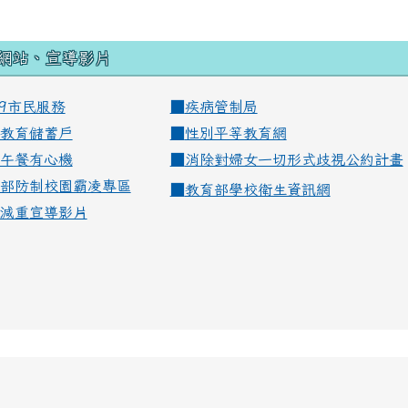
網站、宣導影片
99市民服務
■
疾病管制局
教育儲蓄戶
■
性別平等教育網
午餐有心機
■
消除對婦女一切形式歧視公約計畫
部防制校園霸凌專區
■
教育部學校衛生資訊網
減重宣導影片