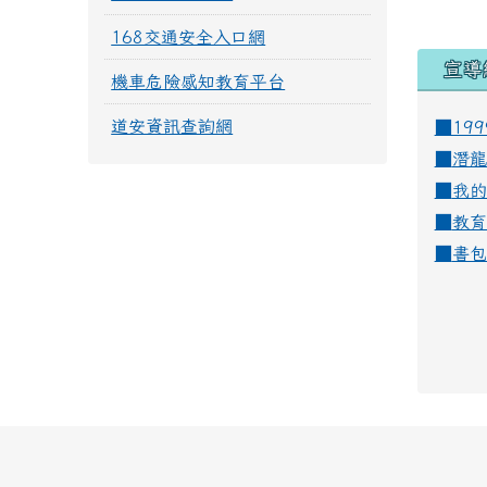
168交通安全入口網
宣導
機車危險感知教育平台
道安資訊查詢網
■19
■
潛龍
■
我的
■
教育
■
書包