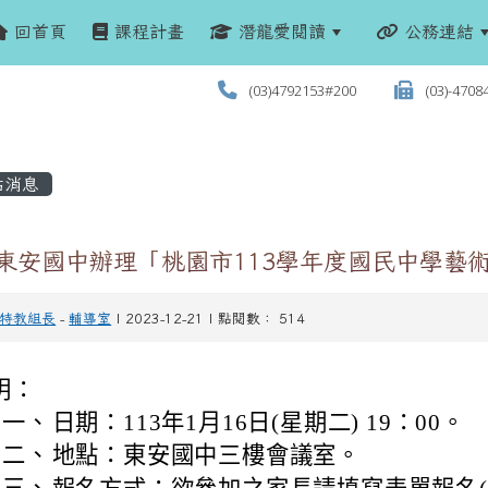
回首頁
課程計畫
潛龍愛閱讀
公務連結
(03)4792153#200
(03)-4708
站消息
 東安國中辦理「桃園市113學年度國民中學藝
特教組長
-
輔導室
| 2023-12-21 | 點閱數： 514
明：
一、
日期：113年1月16日(星期二) 19：00。
二、
地點：東安國中三樓會議室。