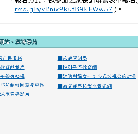
三、
報名方式：欲參加之家長請填寫表單報名
rms.gle/vRnix9RufB9REWw57
)。
網站、宣導影片
99市民服務
■
疾病管制局
教育儲蓄戶
■
性別平等教育網
午餐有心機
■
消除對婦女一切形式歧視公約計畫
部防制校園霸凌專區
■
教育部學校衛生資訊網
減重宣導影片