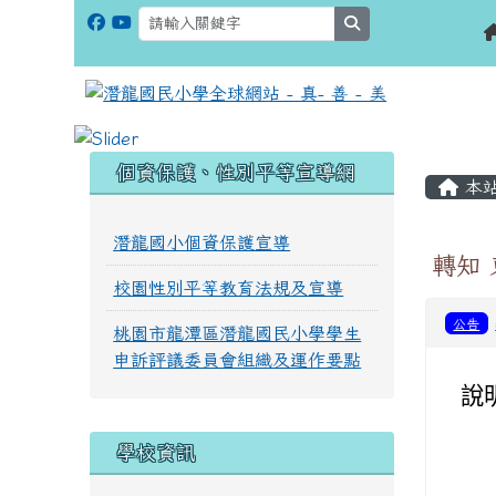
search
:::
:::
個資保護、性別平等宣導網
本
潛龍國小個資保護宣導
轉知
校園性別平等教育法規及宣導
公告
桃園市龍潭區潛龍國民小學學生
申訴評議委員會組織及運作要點
說
學校資訊