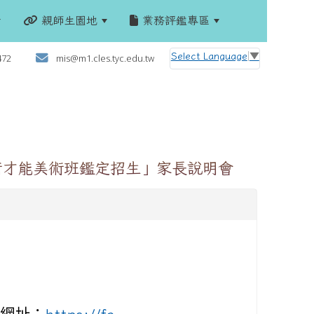
親師生園地
業務評鑑專區
:::
Select Language
▼
472
mis@m1.cles.tyc.edu.tw
術才能美術班鑑定招生」家長說明會