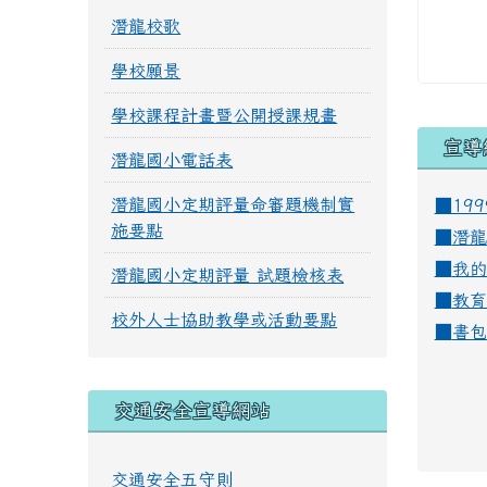
潛龍校歌
學校願景
學校課程計畫暨公開授課規畫
宣導
潛龍國小電話表
潛龍國小定期評量命審題機制實
■19
施要點
■
潛龍
■
我的
潛龍國小定期評量 試題檢核表
■
教育
校外人士協助教學或活動要點
■
書包
交通安全宣導網站
交通安全五守則