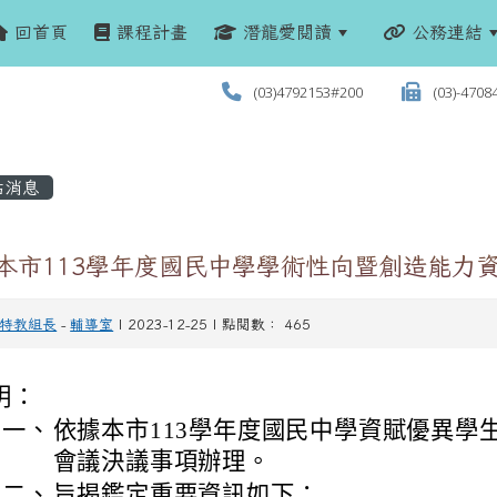
回首頁
課程計畫
潛龍愛閱讀
公務連結
(03)4792153#200
(03)-4708
站消息
 本市113學年度國民中學學術性向暨創造能力
特教組長
-
輔導室
| 2023-12-25 | 點閱數： 465
明：
一、
依據本市113學年度國民中學資賦優異學
會議決議事項辦理。
二、
旨揭鑑定重要資訊如下：