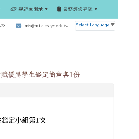
親師生園地
業務評鑑專區
:::
Select Language
▼
472
mis@m1.cles.tyc.edu.tw
資賦優異學生鑑定簡章各1份
生鑑定小組第1次