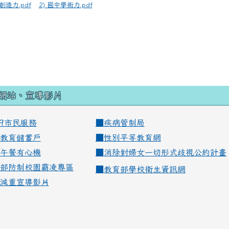
創造力.pdf
2) 國中學術力.pdf
網站、宣導影片
99市民服務
■
疾病管制局
教育儲蓄戶
■
性別平等教育網
午餐有心機
■
消除對婦女一切形式歧視公約計畫
部防制校園霸凌專區
■
教育部學校衛生資訊網
減重宣導影片