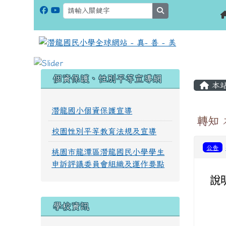
search
:::
:::
個資保護、性別平等宣導網
本
潛龍國小個資保護宣導
轉知
校園性別平等教育法規及宣導
公告
桃園市龍潭區潛龍國民小學學生
申訴評議委員會組織及運作要點
說
學校資訊