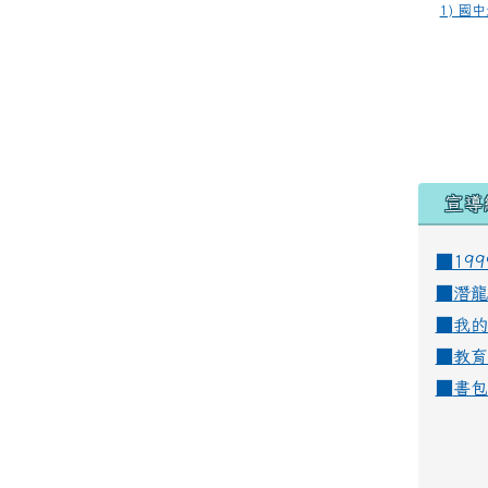
1) 國中
宣導
■19
■
潛龍
■
我的
■
教育
■
書包