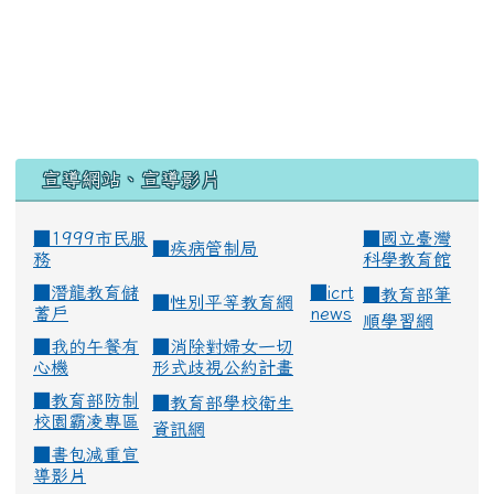
宣導網站、宣導影片
■1999市民服
■
國立臺灣
■
疾病管制局
務
科學教育館
■
潛龍教育儲
■
icrt
■
教育部筆
■
性別平等教育網
蓄戶
news
順學習網
■
我的午餐有
■
消除對婦女一切
心機
形式歧視公約計畫
■
教育部防制
■
教育部學校衛生
校園霸凌專區
資訊網
■
書包減重宣
導影片