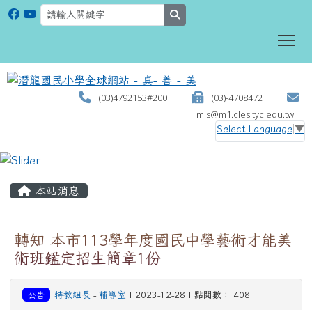
search
To
(03)4792153#200
(03)-4708472
mis@m1.cles.tyc.edu.tw
Select Language
▼
:::
本站消息
轉知 本市113學年度國民中學藝術才能美
術班鑑定招生簡章1份
公告
特教組長
-
輔導室
| 2023-12-28 | 點閱數： 408