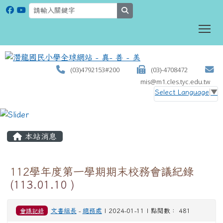
search
To
(03)4792153#200
(03)-4708472
mis@m1.cles.tyc.edu.tw
Select Language
▼
:::
本站消息
112學年度第一學期期末校務會議紀錄
(113.01.10 )
會議記錄
文書組長
-
總務處
| 2024-01-11 | 點閱數： 481