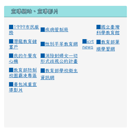
宣導網站、宣導影片
■1999市民服
■
國立臺灣
■
疾病管制局
務
科學教育館
■
潛龍教育儲
■
icrt
■
教育部筆
■
性別平等教育網
蓄戶
news
順學習網
■
我的午餐有
■
消除對婦女一切
心機
形式歧視公約計畫
■
教育部防制
■
教育部學校衛生
校園霸凌專區
資訊網
■
書包減重宣
導影片