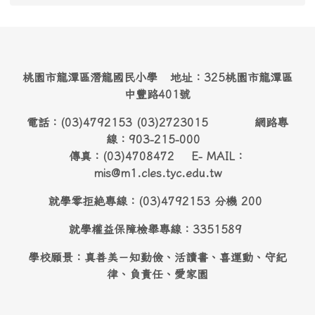
桃園市龍潭區潛龍國民小學 地址：325桃園市龍潭區
中豐路401號
電話：(03)4792153 (03)2723015 網路專
線：903-215-000
傳真：(03)4708472 E- MAIL：
mis@m1.cles.tyc.edu.tw
就學零拒絶專線：(03)4792153 分機 200
就學權益保障檢舉專線：3351589
學校願景：真善美－知勤儉、活讀書、喜運動、守紀
律、負責任、愛家園