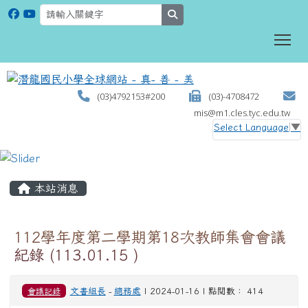
search
To
(03)4792153#200
(03)-4708472
mis@m1.cles.tyc.edu.tw
Select Language
▼
:::
本站消息
112學年度第二學期第18次教師集會會議
紀錄 (113.01.15 )
會議記錄
文書組長
-
總務處
| 2024-01-16 | 點閱數： 414