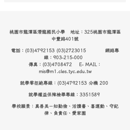
桃園市龍潭區潛龍國民小學 地址：325桃園市龍潭區
中豐路401號
電話：(03)4792153 (03)2723015 網路專
線：903-215-000
傳真：(03)4708472 E- MAIL：
mis@m1.cles.tyc.edu.tw
就學零拒絶專線：(03)4792153 分機 200
就學權益保障檢舉專線：3351589
學校願景：真善美－知勤儉、活讀書、喜運動、守紀
律、負責任、愛家園