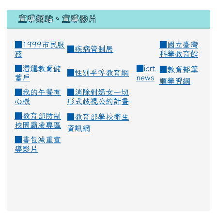
宣導網站、宣導影片
■1999市民服
■
國立臺灣
■
疾病管制局
務
科學教育館
■
潛龍教育儲
■
icrt
■
教育部筆
■
性別平等教育網
蓄戶
news
順學習網
■
我的午餐有
■
消除對婦女一切
心機
形式歧視公約計畫
■
教育部防制
■
教育部學校衛生
校園霸凌專區
資訊網
■
書包減重宣
導影片