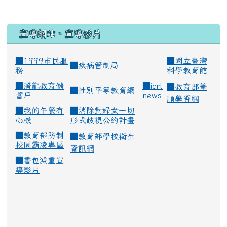
宣導網站、宣導影片
■1999市民服
■
國立臺灣
■
疾病管制局
務
科學教育館
■
潛龍教育儲
■
icrt
■
教育部筆
■
性別平等教育網
蓄戶
news
順學習網
■
我的午餐有
■
消除對婦女一切
心機
形式歧視公約計畫
■
教育部防制
■
教育部學校衛生
校園霸凌專區
資訊網
■
書包減重宣
導影片