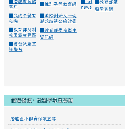
■
潛龍教育儲
■
icrt
■
教育部筆
■
性別平等教育網
蓄戶
news
順學習網
■
我的午餐有
■
消除對婦女一切
心機
形式歧視公約計畫
■
教育部防制
■
教育部學校衛生
校園霸凌專區
資訊網
■
書包減重宣
導影片
:::
個資保護、性別平等宣導網
潛龍國小個資保護宣導