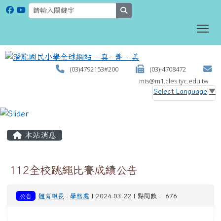
search
To
(03)4792153#200
(03)-4708472
mis@m1.cles.tyc.edu.tw
Select Language
▼
:::
本站消息
112全校跳繩比賽成績公告
公告
體育組長
-
學務處
| 2024-03-22 | 點閱數： 676