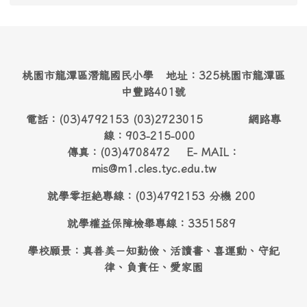
桃園市龍潭區潛龍國民小學 地址：325桃園市龍潭區
中豐路401號
電話：(03)4792153 (03)2723015 網路專
線：903-215-000
傳真：(03)4708472 E- MAIL：
mis@m1.cles.tyc.edu.tw
就學零拒絶專線：(03)4792153 分機 200
就學權益保障檢舉專線：3351589
學校願景：真善美－知勤儉、活讀書、喜運動、守紀
律、負責任、愛家園