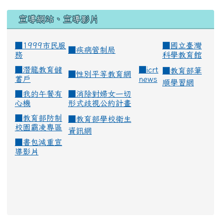
宣導網站、宣導影片
■1999市民服
■
國立臺灣
■
疾病管制局
務
科學教育館
■
潛龍教育儲
■
icrt
■
教育部筆
■
性別平等教育網
蓄戶
news
順學習網
■
我的午餐有
■
消除對婦女一切
心機
形式歧視公約計畫
■
教育部防制
■
教育部學校衛生
校園霸凌專區
資訊網
■
書包減重宣
導影片