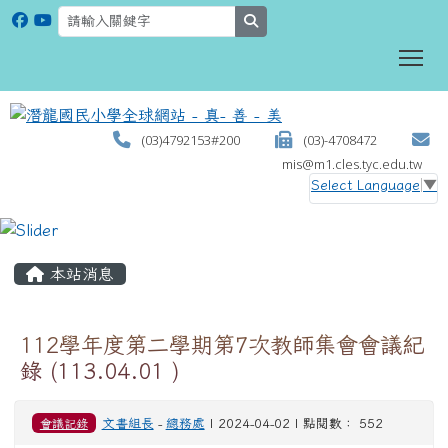
search
To
(03)4792153#200
(03)-4708472
mis@m1.cles.tyc.edu.tw
Select Language
▼
:::
本站消息
112學年度第二學期第7次教師集會會議紀
錄 (113.04.01 )
會議記錄
文書組長
-
總務處
| 2024-04-02 | 點閱數： 552