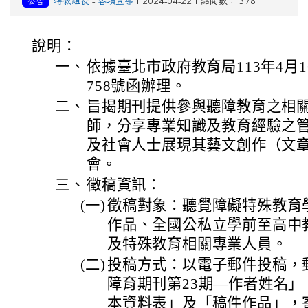
公告
特教組長
-
各項宣導
| 2024-04-22 | 點閱數： 378
說明：
一、
依據臺北市政府教育局113年4月16
758號函辦理。
二、
旨揭期刊提供參與聽障教育之相
師，分享專業知識及教育經驗之
及社會人士展現其藝文創作（文
會。
三、
徵稿資訊：
(一)
徵稿對象：聽覺障礙特殊教育
作品、全國公私立學前至高中
及特殊教育相關專業人員。
(二)
投稿方式：以電子郵件投稿，
障育期刊第23期—作者姓名
本資料表」及「稿件作品」，寄送至