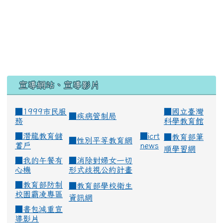
宣導網站、宣導影片
■1999市民服
■
國立臺灣
■
疾病管制局
務
科學教育館
■
潛龍教育儲
■
icrt
■
教育部筆
■
性別平等教育網
蓄戶
news
順學習網
■
我的午餐有
■
消除對婦女一切
心機
形式歧視公約計畫
■
教育部防制
■
教育部學校衛生
校園霸凌專區
資訊網
■
書包減重宣
導影片