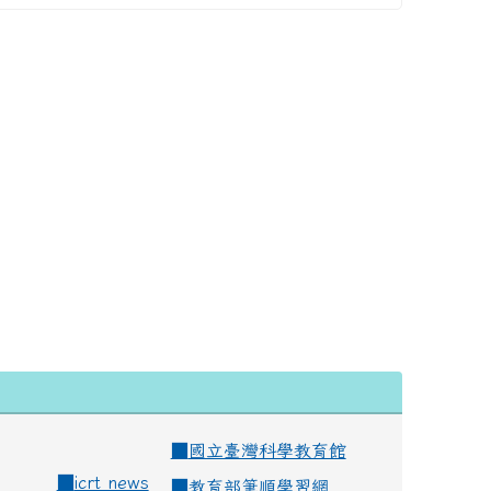
■
國立臺灣科學教育館
■
icrt news
■
教育部筆順學習網