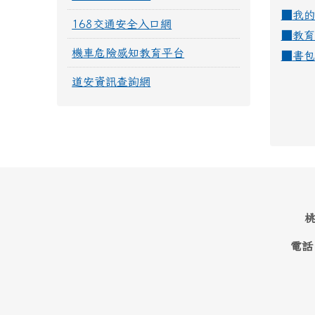
■
我的
168交通安全入口網
■
教育
機車危險感知教育平台
■
書包
道安資訊查詢網
桃
電話