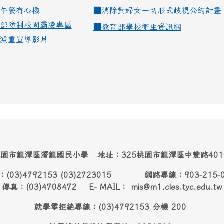
午餐有心機
■
消除對婦女一切形式歧視公約計畫
部防制校園霸凌專區
■
教育部學校衛生資訊網
減重宣導影片
園市龍潭區潛龍國民小學 地址：325桃園市龍潭區中豐路40
：(03)4792153 (03)2723015 網路專線：903-215-
傳真：(03)4708472 E- MAIL： mis@m1.cles.tyc.edu.tw
就學零拒絶專線：(03)4792153 分機 200