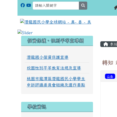
search
:::
:::
個資保護、性別平等宣導網
本
潛龍國小個資保護宣導
轉知
校園性別平等教育法規及宣導
公告
桃園市龍潭區潛龍國民小學學生
申訴評議委員會組織及運作要點
學校資訊