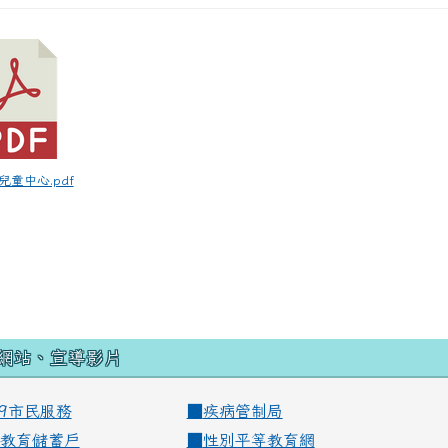
融兒童中心.pdf
網站、宣導影片
99市民服務
■
疾病管制局
教育儲蓄戶
■
性別平等教育網