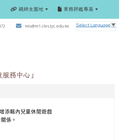
親師生園地
業務評鑑專區
:::
Select Language
▼
472
mis@m1.cles.tyc.edu.tw
童服務中心」
，增添轄內兒童休閒遊戲
子關係。