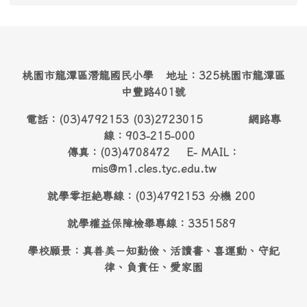
桃園市龍潭區潛龍國民小學 地址：325桃園市龍潭區
中豐路401號
電話：(03)4792153 (03)2723015 網路專
線：903-215-000
傳真：(03)4708472 E- MAIL：
mis@m1.cles.tyc.edu.tw
就學零拒絶專線：(03)4792153 分機 200
就學權益保障檢舉專線：3351589
學校願景：真善美－知勤儉、活讀書、喜運動、守紀
律、負責任、愛家園