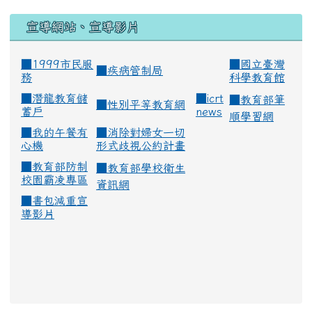
宣導網站、宣導影片
■1999市民服
■
國立臺灣
■
疾病管制局
務
科學教育館
■
潛龍教育儲
■
icrt
■
教育部筆
■
性別平等教育網
蓄戶
news
順學習網
■
我的午餐有
■
消除對婦女一切
心機
形式歧視公約計畫
■
教育部防制
■
教育部學校衛生
校園霸凌專區
資訊網
■
書包減重宣
導影片