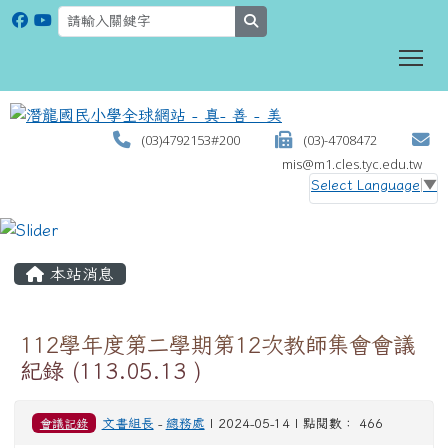
search
To
(03)4792153#200
(03)-4708472
mis@m1.cles.tyc.edu.tw
Select Language
▼
:::
本站消息
112學年度第二學期第12次教師集會會議
紀錄 (113.05.13 )
會議記錄
文書組長
-
總務處
| 2024-05-14 | 點閱數： 466