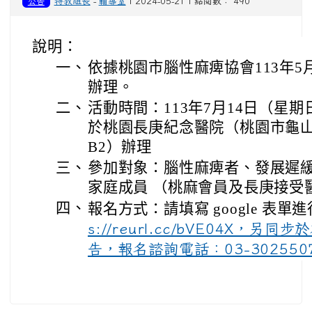
公告
特教組長
-
輔導室
| 2024-05-21 | 點閱數： 490
說明：
一、
依據桃園市腦性麻痺協會113年5月
辦理。
二、
活動時間：113年7月14日（星
於桃園長庚紀念醫院（桃園市龜山區
B2）辦理
三、
參加對象：腦性麻痺者、發展遲
家庭成員 （桃麻會員及長庚接受
四、
報名方式：請填寫 google 表
s://reurl.cc/bVE04X，
告，報名諮詢電話：03-3025507