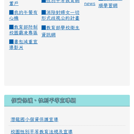
■
性別平等教育網
蓄戶
news
順學習網
■
我的午餐有
■
消除對婦女一切
心機
形式歧視公約計畫
■
教育部防制
■
教育部學校衛生
校園霸凌專區
資訊網
■
書包減重宣
導影片
:::
個資保護、性別平等宣導網
潛龍國小個資保護宣導
校園性別平等教育法規及宣導