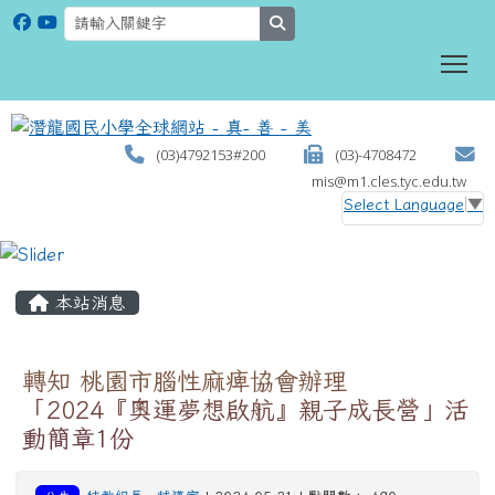
search
To
(03)4792153#200
(03)-4708472
mis@m1.cles.tyc.edu.tw
Select Language
▼
:::
本站消息
轉知 桃園市腦性麻痺協會辦理
「2024『奧運夢想啟航』親子成長營」活
動簡章1份