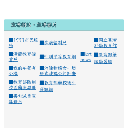
宣導網站、宣導影片
■1999市民服
■
國立臺灣
■
疾病管制局
務
科學教育館
■
潛龍教育儲
■
icrt
■
教育部筆
■
性別平等教育網
蓄戶
news
順學習網
■
我的午餐有
■
消除對婦女一切
心機
形式歧視公約計畫
■
教育部防制
■
教育部學校衛生
校園霸凌專區
資訊網
■
書包減重宣
導影片