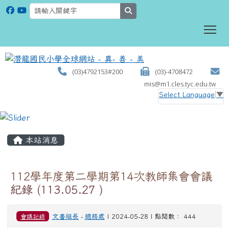
search
To
(03)4792153#200
(03)-4708472
mis@m1.cles.tyc.edu.tw
Select Language
▼
:::
本站消息
112學年度第二學期第14次教師集會會議
紀錄 (113.05.27 )
會議記錄
文書組長
-
總務處
| 2024-05-28 | 點閱數： 444