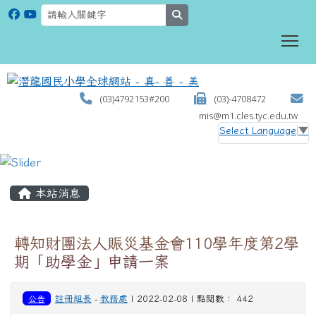
search
To
(03)4792153#200
(03)-4708472
mis@m1.cles.tyc.edu.tw
Select Language
▼
:::
本站消息
轉知財團法人賑災基金會110學年度第2學
期「助學金」申請一案
公告
註冊組長
-
教務處
| 2022-02-08 | 點閱數： 442