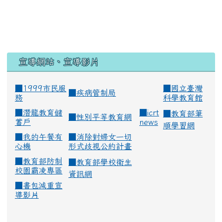
宣導網站、宣導影片
■1999市民服
■
國立臺灣
■
疾病管制局
務
科學教育館
■
潛龍教育儲
■
icrt
■
教育部筆
■
性別平等教育網
蓄戶
news
順學習網
■
我的午餐有
■
消除對婦女一切
心機
形式歧視公約計畫
■
教育部防制
■
教育部學校衛生
校園霸凌專區
資訊網
■
書包減重宣
導影片