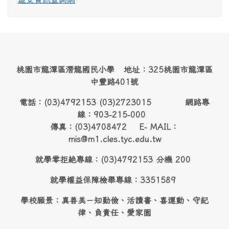
桃園市龍潭區潛龍國民小學 地址：325桃園市龍潭區
中豐路401號
電話：(03)4792153 (03)2723015 網路專
線：903-215-000
傳真：(03)4708472 E- MAIL：
mis@m1.cles.tyc.edu.tw
就學零拒絶專線：(03)4792153 分機 200
就學權益保障檢舉專線：3351589
學校願景：真善美－知勤儉、活讀書、喜運動、守紀
律、負責任、愛家園