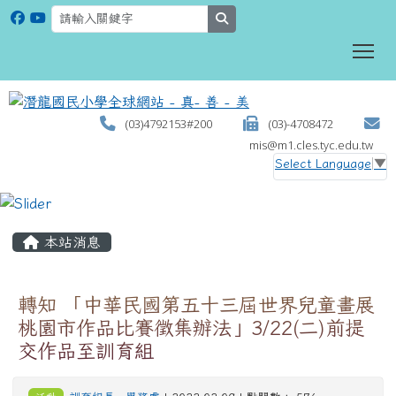
search
To
(03)4792153#200
(03)-4708472
mis@m1.cles.tyc.edu.tw
Select Language
▼
:::
本站消息
轉知 「中華民國第五十三屆世界兒童畫展
桃園市作品比賽徵集辦法」3/22(二)前提
交作品至訓育組