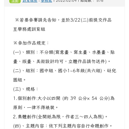
活動
訓育組長
-
學務處
| 2022-02-09 | 點閱數： 576
※若要參賽請先告知，並於3/22(二)前提交作品
至學務處訓育組
※參加作品規定：
(一)、類別：不分類(寫意畫、寫生畫、水墨畫、貼
畫、版畫、美術設計均可，立體作品請勿送件)。
(二)、組別：國中組、國小1~6年級(共六組)、幼兒
園組。
(三)、規格：
1.個別創作:大小以四開 (約 39 公分× 54 公分)為
原則，一律不得裱裝。
2.集體創作(全開紙為限，作者三〜四人為限)。
(四)、主題內容：依下列主題內容自行命題創作。