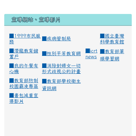
宣導網站、宣導影片
■1999市民服
■
國立臺灣
■
疾病管制局
務
科學教育館
■
潛龍教育儲
■
icrt
■
教育部筆
■
性別平等教育網
蓄戶
news
順學習網
■
我的午餐有
■
消除對婦女一切
心機
形式歧視公約計畫
■
教育部防制
■
教育部學校衛生
校園霸凌專區
資訊網
■
書包減重宣
導影片