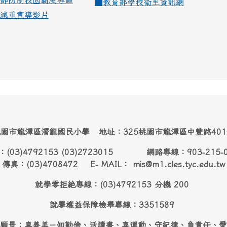
部防制校園霸凌專區
■
教育部學校衛生資訊網
減重宣導影片
園市龍潭區潛龍國民小學 地址：325桃園市龍潭區中豐路40
：(03)4792153 (03)2723015 網路專線：903-215-
傳真：(03)4708472 E- MAIL： mis@m1.cles.tyc.edu.tw
就學零拒絶專線：(03)4792153 分機 200
就學權益保障檢舉專線：3351589
願景：真善美－知勤儉、活讀書、喜運動、守紀律、負責任、愛