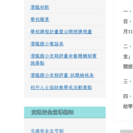
潛龍校歌
一、
學校願景
目，
學校課程計畫暨公開授課規畫
月
11
潛龍國小電話表
二、
潛龍國小定期評量命審題機制實
金」
施要點
關遊
潛龍國小定期評量 試題檢核表
三、
校外人士協助教學或活動要點
四、
給學
交通安全宣導網站
交通安全五守則