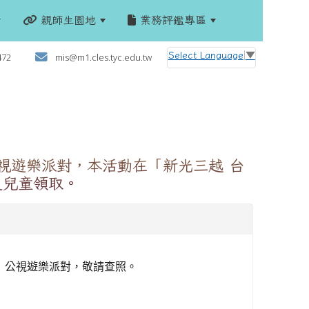
親師生園地
業務評鑑專區
:::
Select Language
▼
472
mis@m1.cles.tyc.edu.tw
】公視遊樂派對，本活動在「新光三越 台
之兒童領取。
】公視遊樂派對，敬請查照。