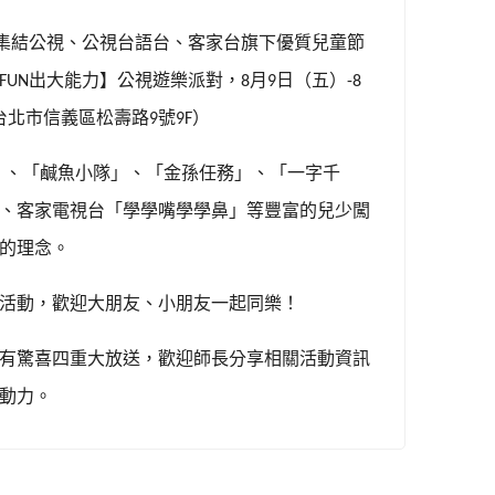
集結公視、公視台語台、客家台旗下優質兒童節
出大能力】公視遊樂派對，
月
日（五）
FUN
8
9
-8
台北市信義區松壽路
號
）
9
9F
」、「鹹魚小隊」、「金孫任務」、「一字千
、客家電視台「學學嘴學學鼻」等豐富的兒少闖
的理念。
活動，歡迎大朋友、小朋友一起同樂！
有驚喜四重大放送，歡迎師長分享相關活動資訊
動力。