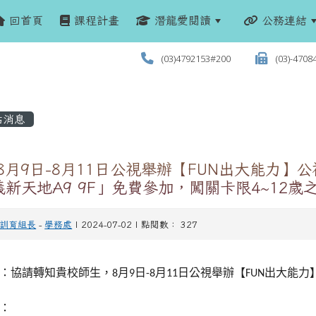
回首頁
課程計畫
潛龍愛閱讀
公務連結
(03)4792153#200
(03)-4708
站消息
 8月9日-8月11日公視舉辦【FUN出大能力
新天地A9 9F」免費參加，闖關卡限4~12歲
訓育組長
-
學務處
| 2024-07-02 | 點閱數： 327
：協請轉知貴校師生，
月
日
月
日公視舉辦【
出大能力
8
9
-8
11
FUN
：