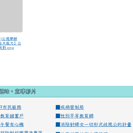
海報)公視舉辦
N出大能力】公
對.png
網站、宣導影片
99市民服務
■
疾病管制局
教育儲蓄戶
■
性別平等教育網
午餐有心機
■
消除對婦女一切形式歧視公約計畫