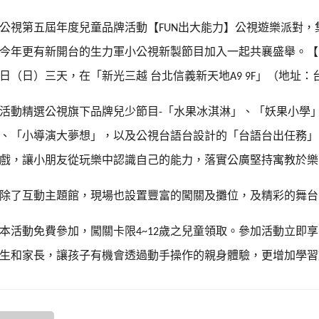
公視第五屆年度兒童品牌活動【
出大能力】公視遊樂派對，
FUN
今年更有新開台的生力軍小公視新製節目加入一起共襄盛舉。【
日（日）三天，在「新光三越
台北信義新天地
」（地址：
A9 9F
活動精選公視旗下品牌兒少節目
「水果冰淇淋」、「妖果小學
-
、「小導演大夢想」，以及公視台語台設計的「台語台出任務」
戲，讓小朋友從玩樂中認識自己的能力，落實公廣堅持寓教於樂
除了互動主題館，現場也設置豐富的闖關及攤位，及精彩的舞台
本活動免費參加，闖關卡限
歲之兒童領取。參加活動立即享
4~12
生和家長，讓孩子有機會透過動手操作的親身體驗，更增加學習