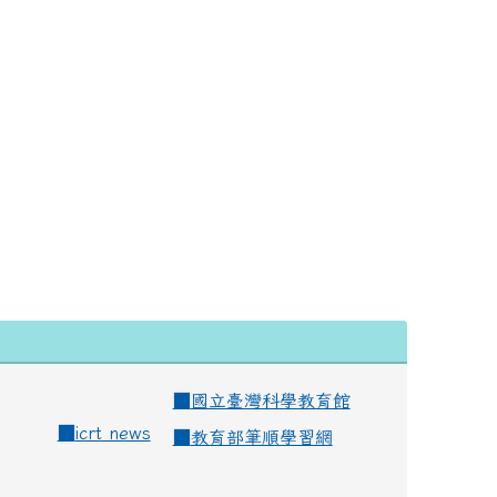
■
國立臺灣科學教育館
■
icrt news
■
教育部筆順學習網