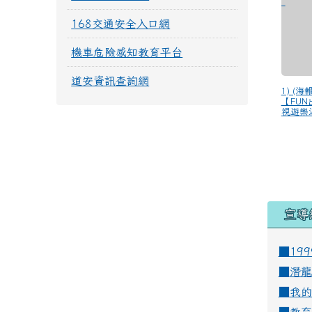
168交通安全入口網
機車危險感知教育平台
道安資訊查詢網
1) (
【FU
視遊樂派
宣導
■19
■
潛龍
■
我的