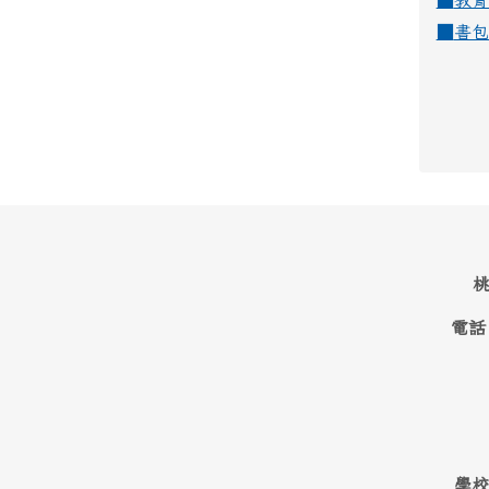
■
教育
■
書包
桃
電話
學校