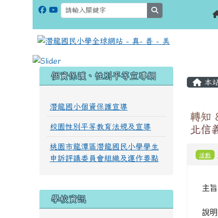
search
:::
:::
個資保護、性別平等宣導網
本
潛龍國小個資保護宣導
轉知
校園性別平等教育法規及宣導
北信義
桃園市龍潭區潛龍國民小學學生
活動
申訴評議委員會組織及運作要點
主旨
學校資訊
說明