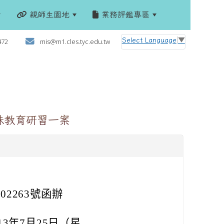
親師生園地
業務評鑑專區
:::
Select Language
▼
472
mis@m1.cles.tyc.edu.tw
殊教育研習一案
02263號函辦
3年7月25日（星