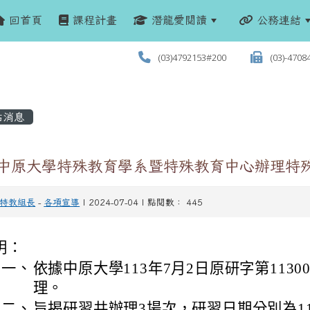
回首頁
課程計畫
潛龍愛閱讀
公務連結
(03)4792153#200
(03)-4708
站消息
 中原大學特殊教育學系暨特殊教育中心辦理特
特教組長
-
各項宣導
| 2024-07-04 | 點閱數： 445
明：
一、
依據中原大學113年7月2日原研字第11300
理。
二、
旨揭研習共辦理3場次，研習日期分別為11