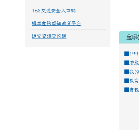
168交通安全入口網
機車危險感知教育平台
道安資訊查詢網
宣導
■19
■
潛龍
■
我的
■
教育
■
書包