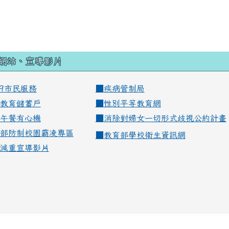
網站、宣導影片
99市民服務
■
疾病管制局
教育儲蓄戶
■
性別平等教育網
午餐有心機
■
消除對婦女一切形式歧視公約計畫
部防制校園霸凌專區
■
教育部學校衛生資訊網
減重宣導影片