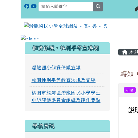
search
:::
:::
個資保護、性別平等宣導網
本
潛龍國小個資保護宣導
轉知
校園性別平等教育法規及宣導
研習
桃園市龍潭區潛龍國民小學學生
申訴評議委員會組織及運作要點
說
學校資訊