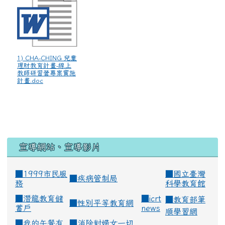
1) CHA-CHING 兒童
理財教育計畫-線上
教師研習營專案實施
計畫.doc
宣導網站、宣導影片
■1999市民服
■
國立臺灣
■
疾病管制局
務
科學教育館
■
潛龍教育儲
■
icrt
■
教育部筆
■
性別平等教育網
蓄戶
news
順學習網
■
我的午餐有
■
消除對婦女一切