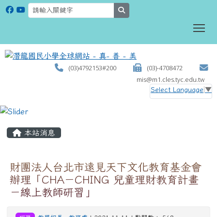
search
To
(03)4792153#200
(03)-4708472
mis@m1.cles.tyc.edu.tw
Select Language
▼
:::
本站消息
財團法人台北市遠見天下文化教育基金會
辦理「CHA－CHING 兒童理財教育計畫
－線上教師研習」