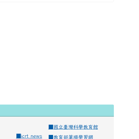
■
國立臺灣科學教育館
■
icrt news
■
教育部筆順學習網