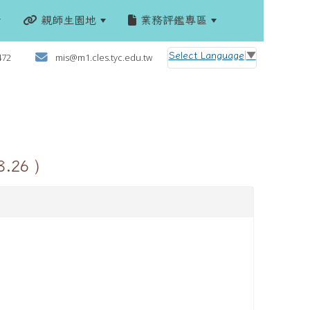
親師生園地
業務評鑑專區
:::
Select Language
▼
472
mis@m1.cles.tyc.edu.tw
26 )