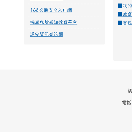
■
我的
168交通安全入口網
■
教育
機車危險感知教育平台
■
書包
道安資訊查詢網
桃
電話