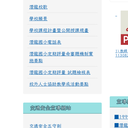
潛龍校歌
學校願景
學校課程計畫暨公開授課規畫
潛龍國小電話表
1) 教
潛龍國小定期評量命審題機制實
113082
施要點
潛龍國小定期評量 試題檢核表
校外人士協助教學或活動要點
宣導
交通安全宣導網站
■19
■
潛龍
交通安全五守則