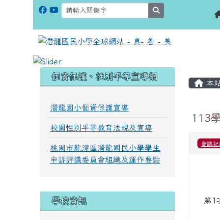
search
:::
:::
個資保護、性別平等宣導網
本
潛龍國小個資保護宣導
113
校園性別平等教育法規及宣導
會議記
桃園市龍潭區潛龍國民小學學生
申訴評議委員會組織及運作要點
學校資訊
第1