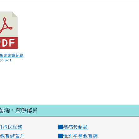
師集會會議紀錄
6.pdf
網站、宣導影片
99市民服務
■
疾病管制局
教育儲蓄戶
■
性別平等教育網