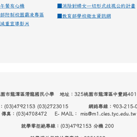
午餐有心機
■
消除對婦女一切形式歧視公約計畫
部防制校園霸凌專區
■
教育部學校衛生資訊網
減重宣導影片
園市龍潭區潛龍國民小學 地址：325桃園市龍潭區中豐路40
：(03)4792153 (03)2723015 網路專線：903-215-
傳真：(03)4708472 E- MAIL： mis@m1.cles.tyc.edu.tw
就學零拒絶專線：(03)4792153 分機 200