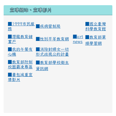
宣導網站、宣導影片
■1999市民服
■
國立臺灣
■
疾病管制局
務
科學教育館
■
潛龍教育儲
■
icrt
■
教育部筆
■
性別平等教育網
蓄戶
news
順學習網
■
我的午餐有
■
消除對婦女一切
心機
形式歧視公約計畫
■
教育部防制
■
教育部學校衛生
校園霸凌專區
資訊網
■
書包減重宣
導影片