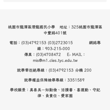
桃園市龍潭區潛龍國民小學 地址：325桃園市龍潭區
中豐路401號
電話：(03)4792153 (03)2723015 網路專
線：903-215-000
傳真：(03)4708472 E- MAIL：
mis@m1.cles.tyc.edu.tw
就學零拒絶專線：(03)4792153 分機 200
就學權益保障檢舉專線：3351589
學校願景：真善美－知勤儉、活讀書、喜運動、守紀
律、負責任、愛家園