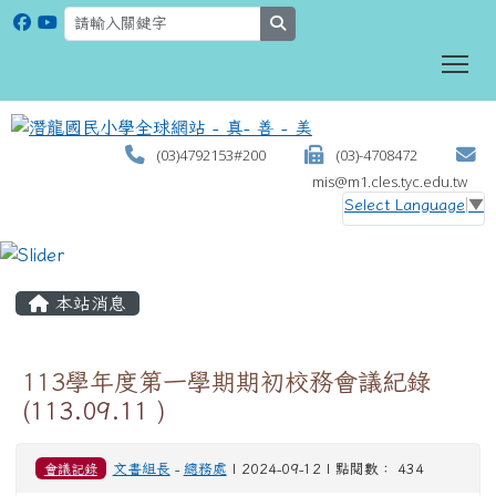
search
To
(03)4792153#200
(03)-4708472
mis@m1.cles.tyc.edu.tw
Select Language
▼
:::
本站消息
113學年度第一學期期初校務會議紀錄
(113.09.11 )
會議記錄
文書組長
-
總務處
| 2024-09-12 | 點閱數： 434