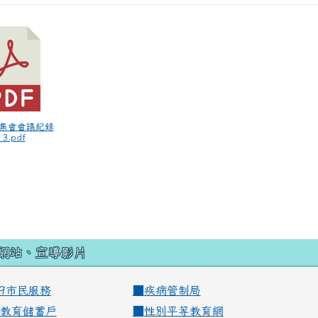
師集會會議紀錄
3.pdf
網站、宣導影片
99市民服務
■
疾病管制局
教育儲蓄戶
■
性別平等教育網