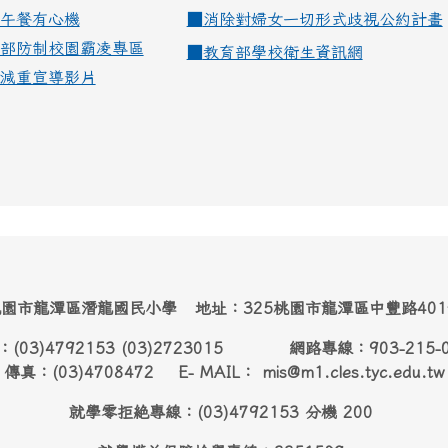
午餐有心機
■
消除對婦女一切形式歧視公約計畫
部防制校園霸凌專區
■
教育部學校衛生資訊網
減重宣導影片
園市龍潭區潛龍國民小學 地址：325桃園市龍潭區中豐路40
：(03)4792153 (03)2723015 網路專線：903-215-
傳真：(03)4708472 E- MAIL： mis@m1.cles.tyc.edu.tw
就學零拒絶專線：(03)4792153 分機 200