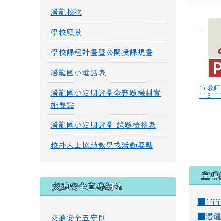
潛龍校歌
學校願景
學校課程計畫暨公開授課規畫
潛龍國小電話表
1) 教
潛龍國小定期評量命審題機制實
113111
施要點
潛龍國小定期評量 試題檢核表
校外人士協助教學或活動要點
宣導
交通安全宣導網站
■19
■
潛龍
交通安全五守則