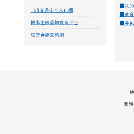
■
我的
168交通安全入口網
■
教育
機車危險感知教育平台
■
書包
道安資訊查詢網
桃
電話