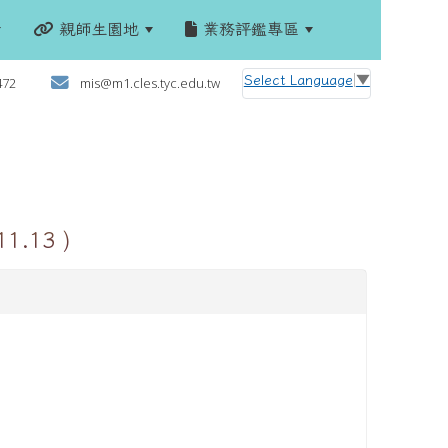
親師生園地
業務評鑑專區
:::
Select Language
▼
472
mis@m1.cles.tyc.edu.tw
.13 )