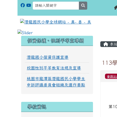
search
:::
:::
個資保護、性別平等宣導網
本
潛龍國小個資保護宣導
113
校園性別平等教育法規及宣導
會議記
桃園市龍潭區潛龍國民小學學生
申訴評議委員會組織及運作要點
學校資訊
第1