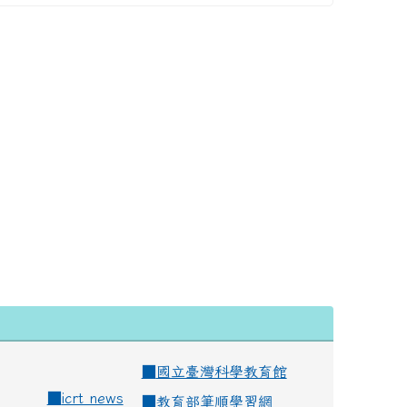
■
國立臺灣科學教育館
■
icrt news
■
教育部筆順學習網