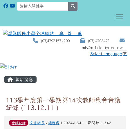
search
To
(03)4792153#200
(03)-4708472
mis@m1.cles.tyc.edu.tw
Select Language
▼
:::
本站消息
113學年度第一學期第14次教師集會會議
紀錄 (113.12.11 )
會議記錄
文書組長
-
總務處
| 2024-12-11 | 點閱數： 342