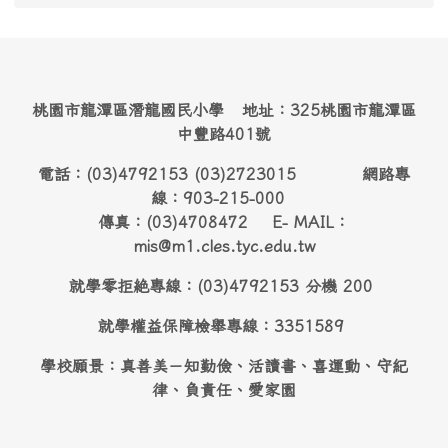
桃園市龍潭區潛龍國民小學 地址：325桃園市龍潭區
中豐路401號
電話：(03)4792153 (03)2723015 網路專
線：903-215-000
傳真：(03)4708472 E- MAIL：
mis@m1.cles.tyc.edu.tw
就學零拒絶專線：(03)4792153 分機 200
就學權益保障檢舉專線：3351589
學校願景：真善美－知勤儉、活讀書、喜運動、守紀
律、負責任、愛家園