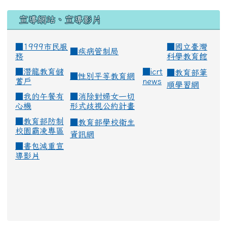
宣導網站、宣導影片
■1999市民服
■
國立臺灣
■
疾病管制局
務
科學教育館
■
潛龍教育儲
■
icrt
■
教育部筆
■
性別平等教育網
蓄戶
news
順學習網
■
我的午餐有
■
消除對婦女一切
心機
形式歧視公約計畫
■
教育部防制
■
教育部學校衛生
校園霸凌專區
資訊網
■
書包減重宣
導影片