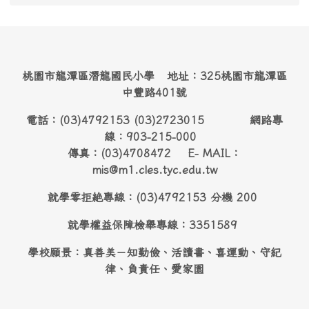
桃園市龍潭區潛龍國民小學 地址：325桃園市龍潭區
中豐路401號
電話：(03)4792153 (03)2723015 網路專
線：903-215-000
傳真：(03)4708472 E- MAIL：
mis@m1.cles.tyc.edu.tw
就學零拒絶專線：(03)4792153 分機 200
就學權益保障檢舉專線：3351589
學校願景：真善美－知勤儉、活讀書、喜運動、守紀
律、負責任、愛家園