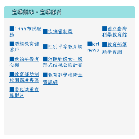
宣導網站、宣導影片
■1999市民服
■
國立臺灣
■
疾病管制局
務
科學教育館
■
潛龍教育儲
■
icrt
■
教育部筆
■
性別平等教育網
蓄戶
news
順學習網
■
我的午餐有
■
消除對婦女一切
心機
形式歧視公約計畫
■
教育部防制
■
教育部學校衛生
校園霸凌專區
資訊網
■
書包減重宣
導影片