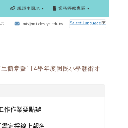
親師生園地
業務評鑑專區
:::
Select Language
▼
472
mis@m1.cles.tyc.edu.tw
招生簡章暨114學年度國民小學藝術才
工作作業要點辦
班鑑定採線上報名