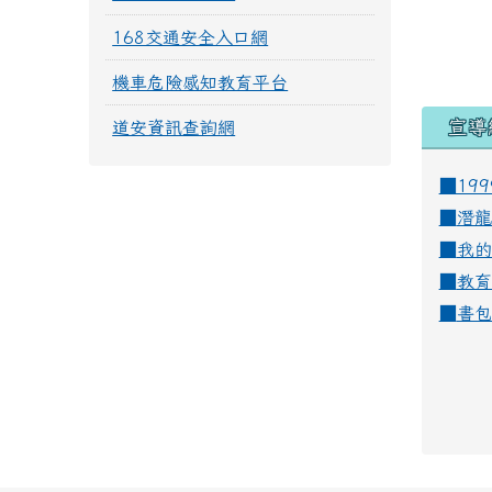
168交通安全入口網
機車危險感知教育平台
宣導
道安資訊查詢網
■19
■
潛龍
■
我的
■
教育
■
書包