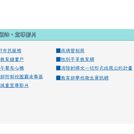
網站、宣導影片
99市民服務
■
疾病管制局
教育儲蓄戶
■
性別平等教育網
午餐有心機
■
消除對婦女一切形式歧視公約計畫
部防制校園霸凌專區
■
教育部學校衛生資訊網
減重宣導影片