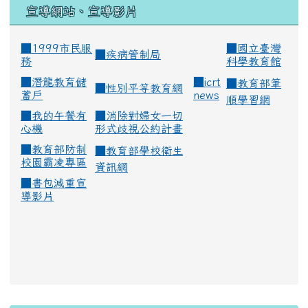
宣導網站、宣導影片
■1999市民服
■
國立臺灣
■
疾病管制局
務
科學教育館
■
潛龍教育儲
■
icrt
■
教育部筆
■
性別平等教育網
蓄戶
news
順學習網
■
我的午餐有
■
消除對婦女一切
心機
形式歧視公約計畫
■
教育部防制
■
教育部學校衛生
校園霸凌專區
資訊網
■
書包減重宣
導影片