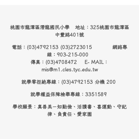
桃園市龍潭區潛龍國民小學 地址：325桃園市龍潭區
中豐路401號
電話：(03)4792153 (03)2723015 網路專
線：903-215-000
傳真：(03)4708472 E- MAIL：
mis@m1.cles.tyc.edu.tw
就學零拒絶專線：(03)4792153 分機 200
就學權益保障檢舉專線：3351589
學校願景：真善美－知勤儉、活讀書、喜運動、守紀
律、負責任、愛家園