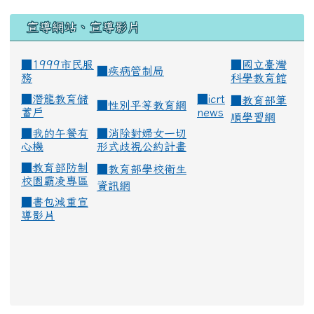
宣導網站、宣導影片
■1999市民服
■
國立臺灣
■
疾病管制局
務
科學教育館
■
潛龍教育儲
■
icrt
■
教育部筆
■
性別平等教育網
蓄戶
news
順學習網
■
我的午餐有
■
消除對婦女一切
心機
形式歧視公約計畫
■
教育部防制
■
教育部學校衛生
校園霸凌專區
資訊網
■
書包減重宣
導影片