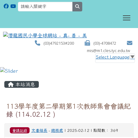
search
To
(03)4792153#200
(03)-4708472
mis@m1.cles.tyc.edu.tw
Select Language
▼
:::
本站消息
113學年度第二學期第1次教師集會會議紀
錄 (114.02.12 )
會議記錄
文書組長
-
總務處
| 2025-02-12 | 點閱數： 369