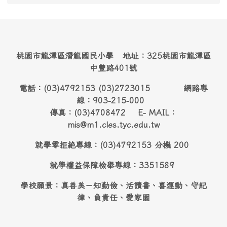
桃園市龍潭區潛龍國民小學 地址：325桃園市龍潭區
中豐路401號
電話：(03)4792153 (03)2723015 網路專
線：903-215-000
傳真：(03)4708472 E- MAIL：
mis@m1.cles.tyc.edu.tw
就學零拒絶專線：(03)4792153 分機 200
就學權益保障檢舉專線：3351589
學校願景：真善美－知勤儉、活讀書、喜運動、守紀
律、負責任、愛家園