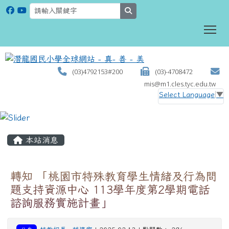
search
To
(03)4792153#200
(03)-4708472
mis@m1.cles.tyc.edu.tw
Select Language
▼
:::
本站消息
轉知 「桃園市特殊教育學生情緒及行為問
題支持資源中心 113學年度第2學期電話
諮詢服務實施計畫」