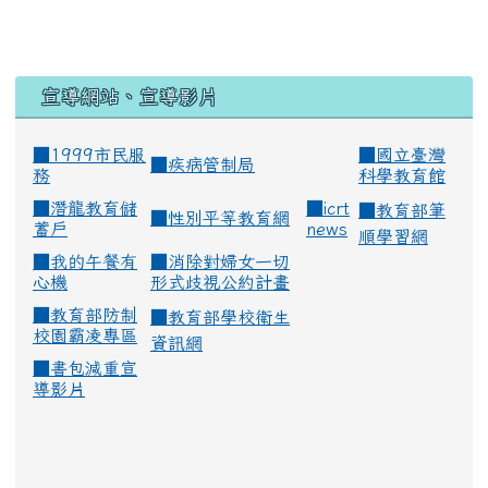
宣導網站、宣導影片
■1999市民服
■
國立臺灣
■
疾病管制局
務
科學教育館
■
潛龍教育儲
■
icrt
■
教育部筆
■
性別平等教育網
蓄戶
news
順學習網
■
我的午餐有
■
消除對婦女一切
心機
形式歧視公約計畫
■
教育部防制
■
教育部學校衛生
校園霸凌專區
資訊網
■
書包減重宣
導影片