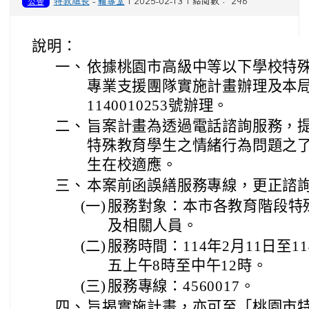
公告
特教組長
-
輔導室
| 2025-02-13 | 點閱數： 296
說明：
一、
依據桃園市高級中等以下學校特
專業支援團隊實施計畫辦理及本局1
1140010253號辦理。
二、
旨案計畫為透過電話諮詢服務，
特殊教育學生之情緒行為問題之
生在校適應。
三、
本案前函誤繕服務專線，更正諮
(一)
服務對象：本市各教育階段特
及相關人員。
(二)
服務時間：114年2月11日至1
五上午8時至中午12時。
(三)
服務專線：4560017。
四、
旨揭實施計畫，亦可至「桃園市