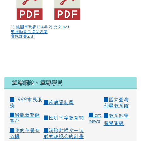
1) 桃園市政府114年
2) 公文.pdf
度推動員工協助方案
實施計畫.pdf
宣導網站、宣導影片
■1999市民服
■
國立臺灣
■
疾病管制局
務
科學教育館
■
潛龍教育儲
■
icrt
■
教育部筆
■
性別平等教育網
蓄戶
news
順學習網
■
我的午餐有
■
消除對婦女一切
心機
形式歧視公約計畫