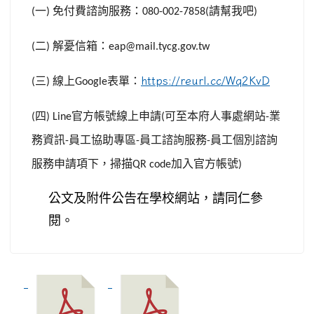
一
免付費諮詢服務：
請幫我吧
(
)
080-002-7858(
)
二
解憂信箱：
(
)
eap@mail.tycg.gov.tw
三
線上
表單：
https://reurl.cc/Wq2KvD
(
)
Google
四
官方帳號線上申請
可至本府人事處網站
業
(
) Line
(
-
務資訊
員工協助專區
員工諮詢服務
員工個別諮詢
-
-
-
服務申請項下，掃描
加入官方帳號
QR code
)
公文及附件公告在學校網站，請同仁參
閱。