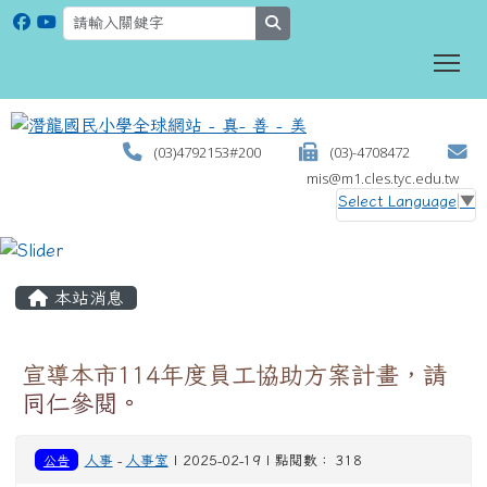
search
To
(03)4792153#200
(03)-4708472
mis@m1.cles.tyc.edu.tw
Select Language
▼
:::
本站消息
宣導本市114年度員工協助方案計畫，請
同仁參閱。
公告
人事
-
人事室
| 2025-02-19 | 點閱數： 318