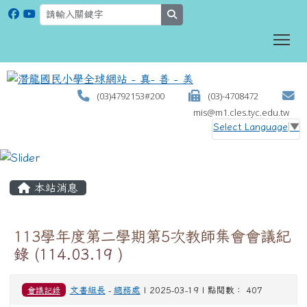
search
To
(03)4792153#200
(03)-4708472
mis@m1.cles.tyc.edu.tw
Select Language
▼
:::
本站消息
113學年度第二學期第5次教師集會會議紀
錄 (114.03.19 )
會議記錄
文書組長
-
總務處
| 2025-03-19 | 點閱數： 407