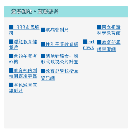
宣導網站、宣導影片
■1999市民服
■
國立臺灣
■
疾病管制局
務
科學教育館
■
潛龍教育儲
■
icrt
■
教育部筆
■
性別平等教育網
蓄戶
news
順學習網
■
我的午餐有
■
消除對婦女一切
心機
形式歧視公約計畫
■
教育部防制
■
教育部學校衛生
校園霸凌專區
資訊網
■
書包減重宣
導影片