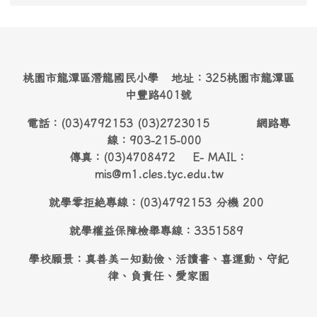
桃園市龍潭區潛龍國民小學 地址：325桃園市龍潭區
中豐路401號
電話：(03)4792153 (03)2723015 網路專
線：903-215-000
傳真：(03)4708472 E- MAIL：
mis@m1.cles.tyc.edu.tw
就學零拒絶專線：(03)4792153 分機 200
就學權益保障檢舉專線：3351589
學校願景：真善美－知勤儉、活讀書、喜運動、守紀
律、負責任、愛家園