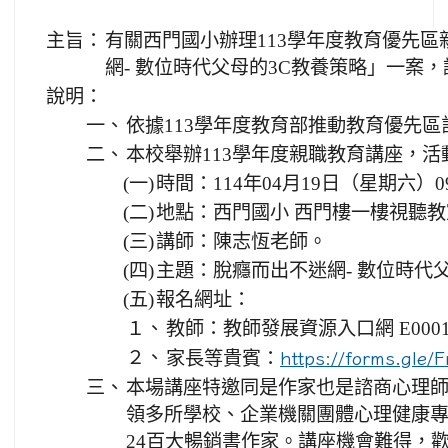
主旨：
有關西門國小辦理113學年度教育優先
網- 數位時代父母的3C教養策略」一案
說明：
一、
依據113學年度教育部推動教育優先區
二、
本校舉辦113學年度親職教育講座，活
(一)
時間：114年04月19日（星期六）09:0
(二)
地點：西門國小 西門樓一樓視聽教
(三)
講師：陳志恆老師。
(四)
主題：脫癮而出不迷網- 數位時代
(五)
報名網址：
１、
教師：教師發展資源入口網 E00010-
２、
家長等貴賓：
https://forms.gle
三、
本場講座特邀同是作家也是諮商心理
領多所學校、企業機關團體心理健康專題
24百大暢銷書作家。講座機會難得，