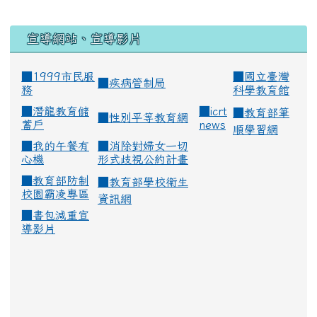
宣導網站、宣導影片
■1999市民服
■
國立臺灣
■
疾病管制局
務
科學教育館
■
潛龍教育儲
■
icrt
■
教育部筆
■
性別平等教育網
蓄戶
news
順學習網
■
我的午餐有
■
消除對婦女一切
心機
形式歧視公約計畫
■
教育部防制
■
教育部學校衛生
校園霸凌專區
資訊網
■
書包減重宣
導影片