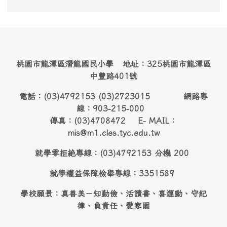
桃園市龍潭區潛龍國民小學 地址：325桃園市龍潭區
中豐路401號
電話：(03)4792153 (03)2723015 網路專
線：903-215-000
傳真：(03)4708472 E- MAIL：
mis@m1.cles.tyc.edu.tw
就學零拒絶專線：(03)4792153 分機 200
就學權益保障檢舉專線：3351589
學校願景：真善美－知勤儉、活讀書、喜運動、守紀
律、負責任、愛家園