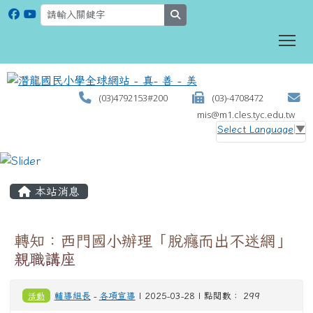
search
To
(03)4792153#200
(03)-4708472
mis@m1.cles.tyc.edu.tw
Select Language
▼
:::
本站消息
轉知：西門國小辦理「脫癮而出不迷網」
親職講座
活動
輔導組長
-
各項宣導
| 2025-03-28 | 點閱數： 299