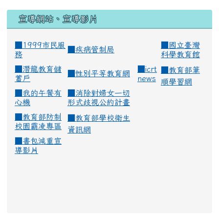
宣導網站、宣導影片
■1999市民服
■
國立臺灣
■
疾病管制局
務
科學教育館
■
潛龍教育儲
■
icrt
■
教育部筆
■
性別平等教育網
蓄戶
news
順學習網
■
我的午餐有
■
消除對婦女一切
心機
形式歧視公約計畫
■
教育部防制
■
教育部學校衛生
校園霸凌專區
資訊網
■
書包減重宣
導影片