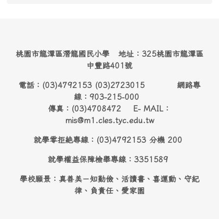
桃園市龍潭區潛龍國民小學 地址：325桃園市龍潭區
中豐路401號
電話：(03)4792153 (03)2723015 網路專
線：903-215-000
傳真：(03)4708472 E- MAIL：
mis@m1.cles.tyc.edu.tw
就學零拒絶專線：(03)4792153 分機 200
就學權益保障檢舉專線：3351589
學校願景：真善美－知勤儉、活讀書、喜運動、守紀
律、負責任、愛家園