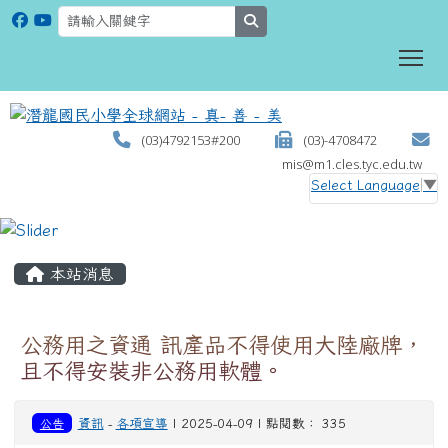
search
To
(03)4792153#200
(03)-4708472
mis@m1.cles.tyc.edu.tw
Select Language
▼
:::
本站消息
公務用之資通 訊產品不得使用大陸廠牌，
且不得安裝非公務用軟體。
公告
資訊
-
各項宣導
| 2025-04-09 | 點閱數： 335