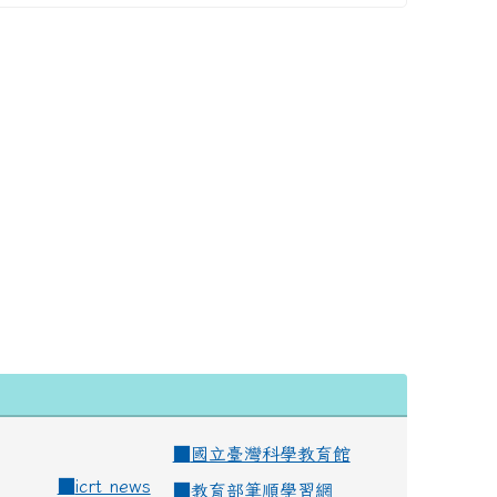
■
國立臺灣科學教育館
■
icrt news
■
教育部筆順學習網