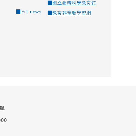
■
國立臺灣科學教育館
■
icrt news
■
教育部筆順學習網
1號
000