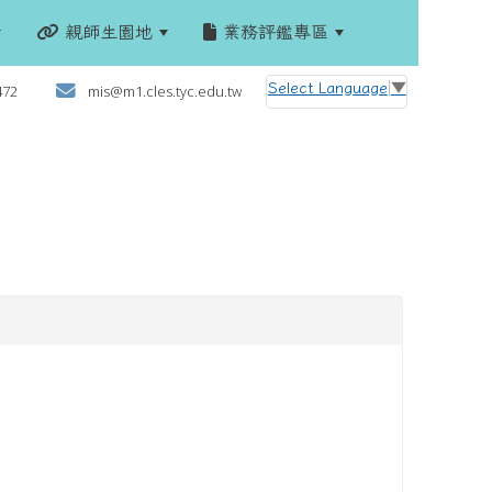
親師生園地
業務評鑑專區
:::
Select Language
▼
472
mis@m1.cles.tyc.edu.tw