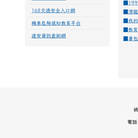
■19
168交通安全入口網
■
潛龍
■
我的
機車危險感知教育平台
■
教育
道安資訊查詢網
■
書包
桃
電話