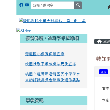
search
:::
:::
個資保護、性別平等宣導網
本
潛龍國小個資保護宣導
轉知
校園性別平等教育法規及宣導
公告
桃園市龍潭區潛龍國民小學學生
申訴評議委員會組織及運作要點
重申
學校資訊
本府