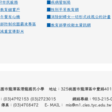
99市民服務
■
疾病管制局
教育儲蓄戶
■
性別平等教育網
午餐有心機
■
消除對婦女一切形式歧視公約計畫
部防制校園霸凌專區
■
教育部學校衛生資訊網
減重宣導影片
園市龍潭區潛龍國民小學 地址：325桃園市龍潭區中豐路40
：(03)4792153 (03)2723015 網路專線：903-215-
傳真：(03)4708472 E- MAIL： mis@m1.cles.tyc.edu.tw