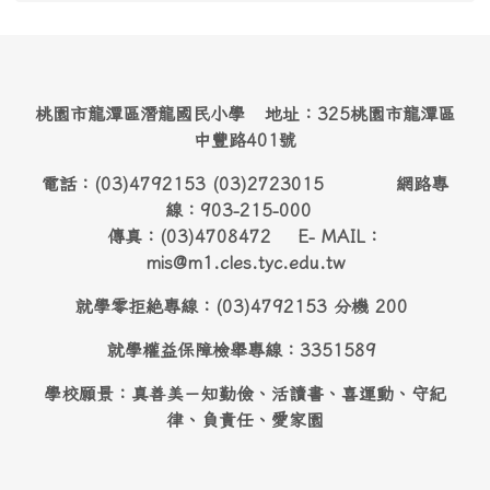
桃園市龍潭區潛龍國民小學 地址：325桃園市龍潭區
中豐路401號
電話：(03)4792153 (03)2723015 網路專
線：903-215-000
傳真：(03)4708472 E- MAIL：
mis@m1.cles.tyc.edu.tw
就學零拒絶專線：(03)4792153 分機 200
就學權益保障檢舉專線：3351589
學校願景：真善美－知勤儉、活讀書、喜運動、守紀
律、負責任、愛家園