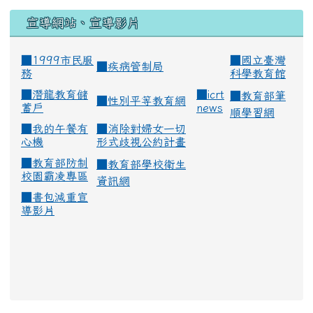
宣導網站、宣導影片
■1999市民服
■
國立臺灣
■
疾病管制局
務
科學教育館
■
潛龍教育儲
■
icrt
■
教育部筆
■
性別平等教育網
蓄戶
news
順學習網
■
我的午餐有
■
消除對婦女一切
心機
形式歧視公約計畫
■
教育部防制
■
教育部學校衛生
校園霸凌專區
資訊網
■
書包減重宣
導影片