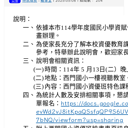
公告
特教組長
-
輔導室
| 2025-05-08 | 點閱數： 204
說明：
一、
依據本市114學年度國民小學資
畫辦理。
二、
為使家長充分了解本校資優教育
參考，特舉辦此說明會，歡迎家
三、
說明會相關資訊：
(一)
時間：114年 5 月13日(二）晚上
(二)
地點：西門國小一樓視聽教室
(三)
內容：西門國小資優班特色課
四、
為統計人數及安排相關事項，懇
單報名：
https://docs.google.
evWd2vJ8itKpaQSsfqQP9S6UV
7bNQ/viewform?usp=sharing