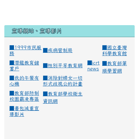
宣導網站、宣導影片
■1999市民服
■
國立臺灣
■
疾病管制局
務
科學教育館
■
潛龍教育儲
■
icrt
■
教育部筆
■
性別平等教育網
蓄戶
news
順學習網
■
我的午餐有
■
消除對婦女一切
心機
形式歧視公約計畫
■
教育部防制
■
教育部學校衛生
校園霸凌專區
資訊網
■
書包減重宣
導影片