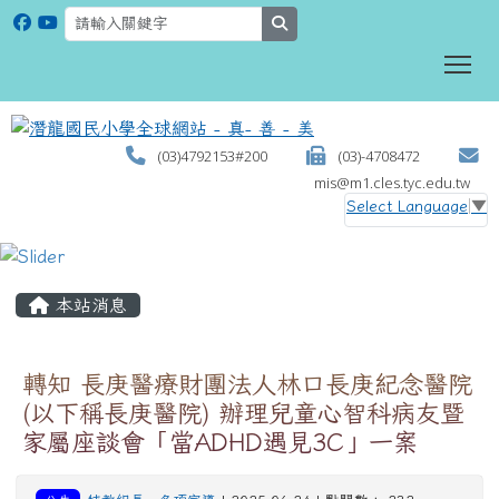
search
To
(03)4792153#200
(03)-4708472
mis@m1.cles.tyc.edu.tw
Select Language
▼
:::
本站消息
轉知 長庚醫療財團法人林口長庚紀念醫院
(以下稱長庚醫院) 辦理兒童心智科病友暨
家屬座談會「當ADHD遇見3C」一案