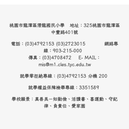
桃園市龍潭區潛龍國民小學 地址：325桃園市龍潭區
中豐路401號
電話：(03)4792153 (03)2723015 網路專
線：903-215-000
傳真：(03)4708472 E- MAIL：
mis@m1.cles.tyc.edu.tw
就學零拒絶專線：(03)4792153 分機 200
就學權益保障檢舉專線：3351589
學校願景：真善美－知勤儉、活讀書、喜運動、守紀
律、負責任、愛家園