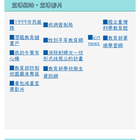
宣導網站、宣導影片
■1999市民服
■
國立臺灣
■
疾病管制局
務
科學教育館
■
潛龍教育儲
■
icrt
■
教育部筆
■
性別平等教育網
蓄戶
news
順學習網
■
我的午餐有
■
消除對婦女一切
心機
形式歧視公約計畫
■
教育部防制
■
教育部學校衛生
校園霸凌專區
資訊網
■
書包減重宣
導影片