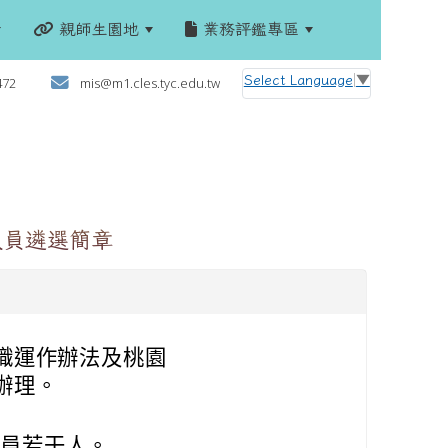
親師生園地
業務評鑑專區
:::
Select Language
▼
472
mis@m1.cles.tyc.edu.tw
人員遴選簡章
織運作辦法及桃園
辦理。
人員若干人。