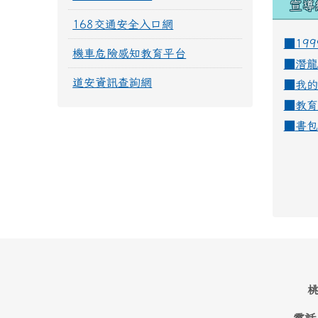
宣導
168交通安全入口網
■19
機車危險感知教育平台
■
潛龍
道安資訊查詢網
■
我的
■
教育
■
書包
桃