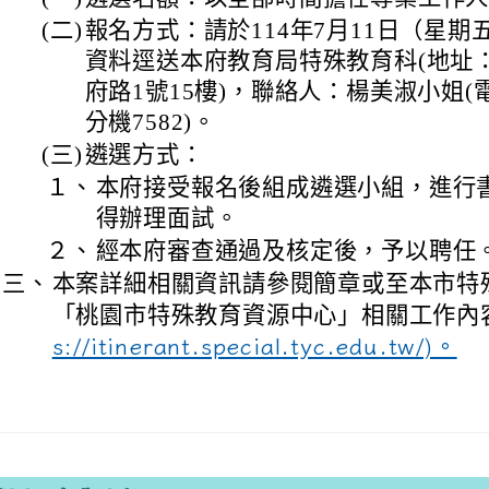
(二)
報名方式：請於114年7月11日（星期
資料逕送本府教育局特殊教育科(地址
府路1號15樓)，聯絡人：楊美淑小姐(電話：
分機7582)。
(三)
遴選方式：
１、
本府接受報名後組成遴選小組，進行
得辦理面試。
２、
經本府審查通過及核定後，予以聘任
三、
本案詳細相關資訊請參閱簡章或至本市特
「桃園市特殊教育資源中心」相關工作內容
s://itinerant.special.tyc.edu.tw/)。