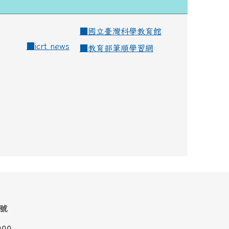
■
國立臺灣科學教育館
■
icrt news
■
教育部筆順學習網
1號