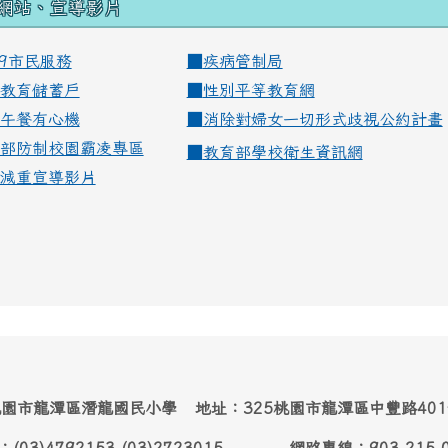
網站、宣導影片
99市民服務
■
疾病管制局
教育儲蓄戶
■
性別平等教育網
午餐有心機
■
消除對婦女一切形式歧視公約計畫
部防制校園霸凌專區
■
教育部學校衛生資訊網
減重宣導影片
園市龍潭區潛龍國民小學 地址：325桃園市龍潭區中豐路40