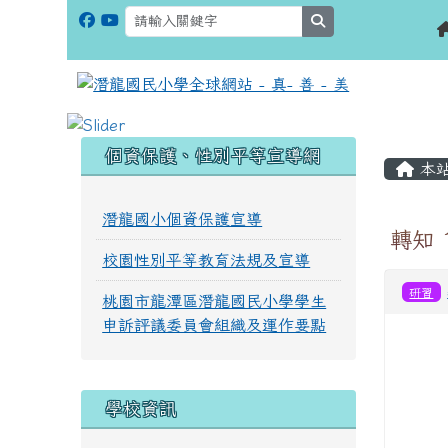
search
:::
:::
個資保護、性別平等宣導網
本
潛龍國小個資保護宣導
轉知
校園性別平等教育法規及宣導
研習
桃園市龍潭區潛龍國民小學學生
申訴評議委員會組織及運作要點
學校資訊