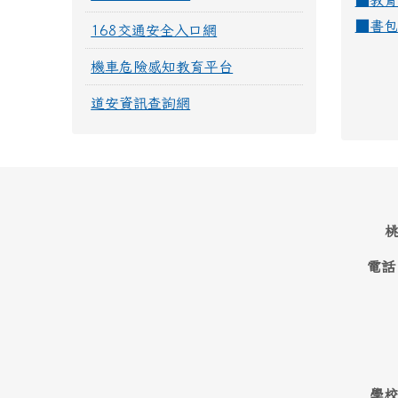
■
教育
■
書包
168交通安全入口網
機車危險感知教育平台
道安資訊查詢網
桃
電話
學校