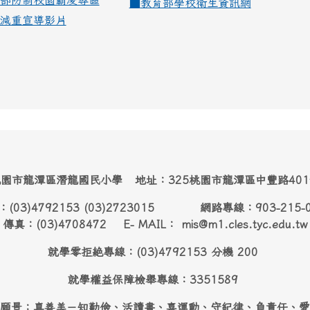
部防制校園霸凌專區
■
教育部學校衛生資訊網
減重宣導影片
園市龍潭區潛龍國民小學 地址：325桃園市龍潭區中豐路40
：(03)4792153 (03)2723015 網路專線：903-215-
傳真：(03)4708472 E- MAIL： mis@m1.cles.tyc.edu.tw
就學零拒絶專線：(03)4792153 分機 200
就學權益保障檢舉專線：3351589
願景：真善美－知勤儉、活讀書、喜運動、守紀律、負責任、愛