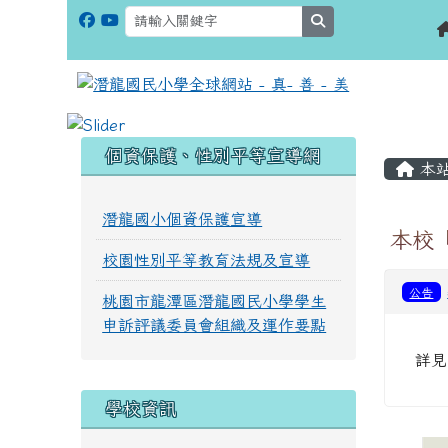
search
:::
:::
個資保護、性別平等宣導網
本
潛龍國小個資保護宣導
本校
校園性別平等教育法規及宣導
公告
桃園市龍潭區潛龍國民小學學生
申訴評議委員會組織及運作要點
詳見
學校資訊