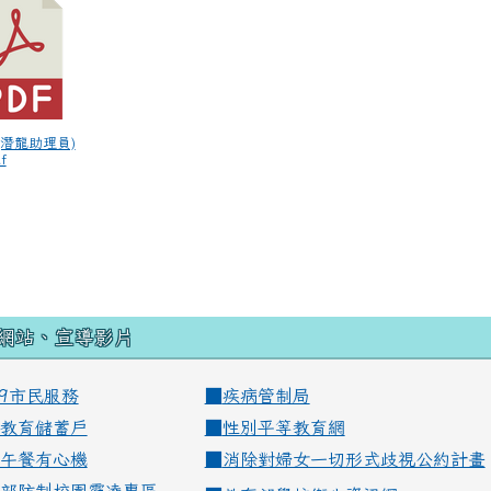
4(潛龍助理員)
f
網站、宣導影片
99市民服務
■
疾病管制局
教育儲蓄戶
■
性別平等教育網
午餐有心機
■
消除對婦女一切形式歧視公約計畫