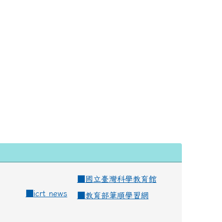
■
國立臺灣科學教育館
■
icrt news
■
教育部筆順學習網