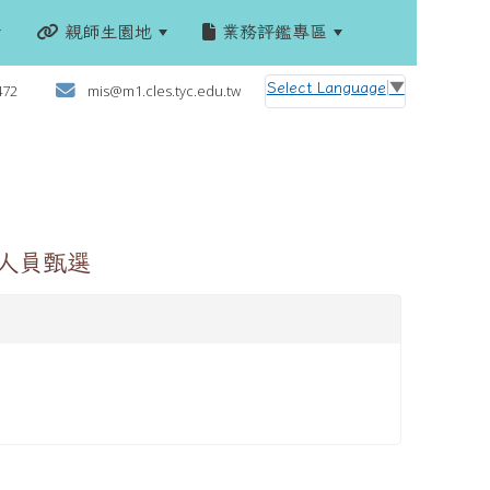
親師生園地
業務評鑑專區
:::
Select Language
▼
472
mis@m1.cles.tyc.edu.tw
人員甄選