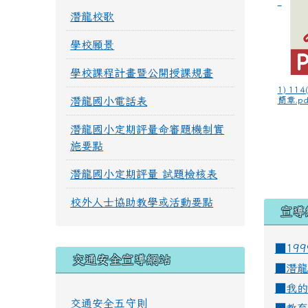
潛龍校歌
學校願景
學校課程計畫暨公開授課規畫
1) 11
潛龍國小電話表
簡章.pd
潛龍國小定期評量命審題機制實
施要點
潛龍國小定期評量 試題檢核表
校外人士協助教學或活動要點
宣導
■19
交通安全宣導網站
■
潛龍
■
我的
交通安全五守則