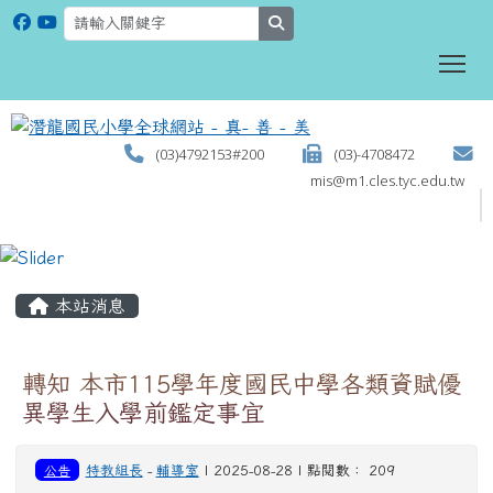
search
To
(03)4792153#200
(03)-4708472
mis@m1.cles.tyc.edu.tw
:::
本站消息
轉知 本市115學年度國民中學各類資賦優
異學生入學前鑑定事宜
公告
特教組長
-
輔導室
| 2025-08-28 | 點閱數： 209