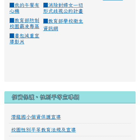
■
我的午餐有
■
消除對婦女一切
心機
形式歧視公約計畫
■
教育部防制
■
教育部學校衛生
校園霸凌專區
資訊網
■
書包減重宣
導影片
:::
個資保護、性別平等宣導網
潛龍國小個資保護宣導
校園性別平等教育法規及宣導