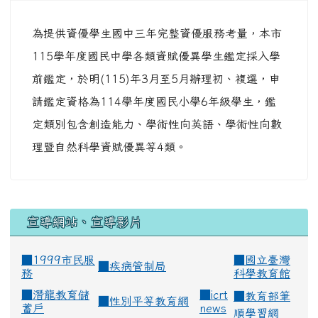
為提供資優學生國中三年完整資優服務考量，本市
115學年度國民中學各類資賦優異學生鑑定採入學
前鑑定，於明(115)年3月至5月辦理初、複選，申
請鑑定資格為114學年度國民小學6年級學生，鑑
定類別包含創造能力、學術性向英語、學術性向數
理暨自然科學資賦優異等4類。
宣導網站、宣導影片
■1999市民服
■
國立臺灣
■
疾病管制局
務
科學教育館
■
潛龍教育儲
■
icrt
■
教育部筆
■
性別平等教育網
蓄戶
news
順學習網